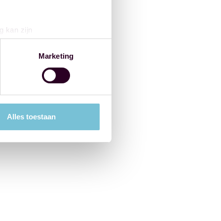
g kan zijn
erprinting)
t
detailgedeelte
in. U kunt uw
Marketing
 media te bieden en om ons
ze partners voor social
nformatie die u aan ze heeft
Alles toestaan