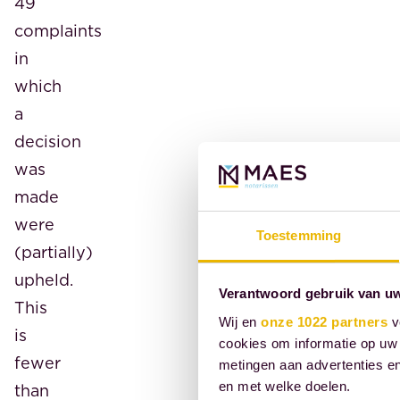
49
complaints
in
which
a
decision
was
made
were
Toestemming
(partially)
upheld.
Verantwoord gebruik van u
This
Wij en
onze 1022 partners
v
is
cookies om informatie op uw 
fewer
metingen aan advertenties en
en met welke doelen.
than