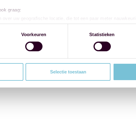
 ook graag:
 over uw geografische locatie, die tot een paar meter nauwkeuri
eren door het actief te scannen op specifieke eigenschappen (fing
onlijke gegevens worden verwerkt en stel uw voorkeuren in he
Voorkeuren
Statistieken
jzigen of intrekken in de Cookieverklaring.
ent en advertenties te personaliseren, om functies voor social
. Ook delen we informatie over uw gebruik van onze site met on
e. Deze partners kunnen deze gegevens combineren met andere i
Selectie toestaan
erzameld op basis van uw gebruik van hun services.