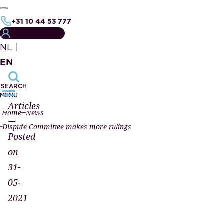
+31 10 44 53 777
MY NOTARY FILE
NL
|
EN
SEARCH
MENU
Articles
Home
News
—
Dispute Committee makes more rulings
Posted
on
31-
05-
2021