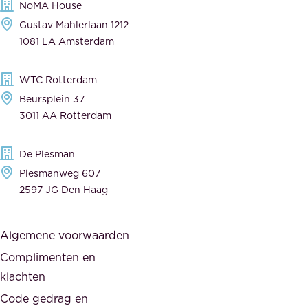
NoMA House
i
l
Gustav Mahlerlaan 1212
j
e
1081 LA Amsterdam
k
v
,
e
WTC Rotterdam
t
r
Beursplein 37
o
a
3011 AA Rotterdam
e
n
g
c
De Plesman
e
i
Plesmanweg 607
w
e
2597 JG Den Haag
i
r
j
s
Algemene voorwaarden
d
,
Complimenten en
e
d
klachten
n
e
i
Code gedrag en
o