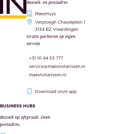
Bezoek- en postadres
r
o
h
MaesHuys
n
e
Verploegh Chasséplein 1
z
i
3134 BZ Vlaardingen
e
Gratis parkeren op eigen
d
m
terrein
.
e
O
d
+31 10 44 53 777
n
e
service@maesnotarissen.nl
b
w
maesnotarissen.nl
e
e
r
r
Download onze app
i
k
s
BUSINESS HUBS
e
p
r
Bezoek op afspraak. Geen
e
s
postadres.
l
,