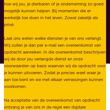
l
hoe wij jou, je dierbaren of je onderneming zo goed
e
i
mogelijk kunnen helpen. Bij momenten die er
i
j
werkelijk toe doen in het leven. Zowel zakelijk als
d
k
privé.
d
e
i
n
Laat ons weten welke diensten je van ons verlangt.
e
p
Wij zullen je dan per e-mail een overeenkomst van
w
r
opdracht aanreiken. In die overeenkomst beschrijven
i
i
wij de door jou verlangde dienst en onze
j
v
voorwaarden op basis waarvan wij de opdracht voor
d
é
je kunnen uitvoeren. Zodat je precies weet waar je
r
.
aan toe bent en we met elkaar verrassingen kunnen
a
voorkomen.
g
W
e
i
Na acceptatie van de overeenkomst van opdracht
n
j
ontvang je van ons in de regel een digitale
v