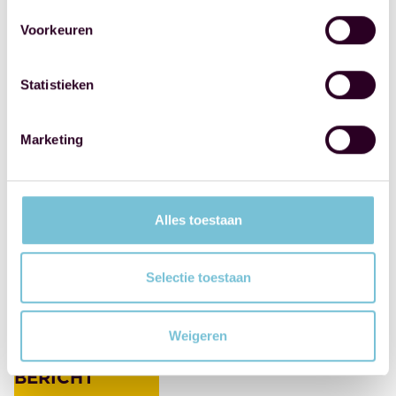
en MAES notarissen
Voorkeuren
besteden de uiterste
zorg aan de inhoud
Statistieken
van de artikelen,
maar aanvaarden
Marketing
geen
aansprakelijkheid in
geval van
onvolledigheid of
Alles toestaan
onjuistheid van een
artikel, noch voor de
Selectie toestaan
gevolgen daarvan.
Weigeren
DEEL DIT
BERICHT