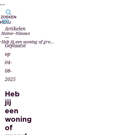
ZOEKEN
MENU
Artikelen
Home
Nieuws
—
Heb jij een woning of grond geërfd? Laat het vastgoed op je naam zetten bij de notaris!
Geplaatst
op
04-
08-
2025
Heb
jij
een
woning
of