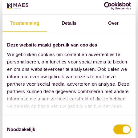
mogen begroeten.
Toestemming
Details
Over
Deze website maakt gebruik van cookies
We gebruiken cookies om content en advertenties te
personaliseren, om functies voor social media te bieden
en om ons websiteverkeer te analyseren. Ook delen we
Dit artikel is
informatie over uw gebruik van onze site met onze
ontleend is aan
partners voor social media, adverteren en analyse. Deze
partners kunnen deze gegevens combineren met andere
‘Notariskrant’, een
informatie die u aan ze heeft verstrekt of die ze hebben
product van FBN
verzameld op basis van uw gebruik van hun services.
Juristen. Dit artikel is
niet te beschouwen
Toestemmingsselectie
als een juridisch
Noodzakelijk
advies. FBN Juristen