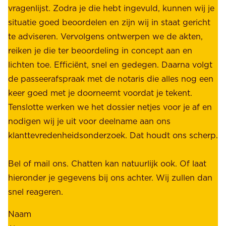
b
vragenlijst. Zodra je die hebt ingevuld, kunnen wij je
o
i
situatie goed beoordelen en zijn wij in staat gericht
o
e
te adviseren. Vervolgens ontwerpen we de akten,
r
d
reiken je die ter beoordeling in concept aan en
o
e
lichten toe. Efficiënt, snel en gedegen. Daarna volgt
n
n
de passeerafspraak met de notaris die alles nog een
z
r
keer goed met je doorneemt voordat je tekent.
e
u
Tenslotte werken we het dossier netjes voor je af en
s
s
nodigen wij je uit voor deelname aan ons
t
t
klanttevredenheidsonderzoek. Dat houdt ons scherp.
a
,
k
b
Bel of mail ons. Chatten kan natuurlijk ook. Of laat
e
e
hieronder je gegevens bij ons achter. Wij zullen dan
h
t
snel reageren.
o
r
l
Naam
o
d