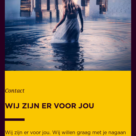
n
e
i
r
n
a
h
n
e
t
t
w
l
o
e
o
v
r
e
d
n
Contact
e
.
l
WIJ ZIJN ER VOOR JOU
Z
i
a
j
k
k
e
Wij zijn er voor jou. Wij willen graag met je nagaan
h