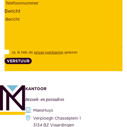
a
o
Bericht
r
n
h
z
e
e
i
k
d
l
Ja, ik heb de
privacyverklaring
gelezen
e
a
VERSTUUR
n
n
z
t
e
e
k
n
KANTOOR
e
,
Bezoek- en postadres
r
o
h
MaesHuys
n
e
Verploegh Chasséplein 1
z
i
3134 BZ Vlaardingen
e