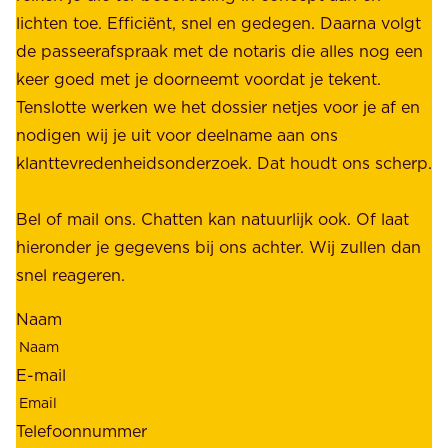
e
lichten toe. Efficiënt, snel en gedegen. Daarna volgt
n
n
de passeerafspraak met de notaris die alles nog een
z
r
keer goed met je doorneemt voordat je tekent.
e
u
Tenslotte werken we het dossier netjes voor je af en
s
s
nodigen wij je uit voor deelname aan ons
t
t
klanttevredenheidsonderzoek. Dat houdt ons scherp.
a
,
k
b
Bel of mail ons. Chatten kan natuurlijk ook. Of laat
e
e
hieronder je gegevens bij ons achter. Wij zullen dan
h
t
snel reageren.
o
r
l
Naam
o
d
u
e
E-mail
w
r
b
s
Telefoonnummer
a
;