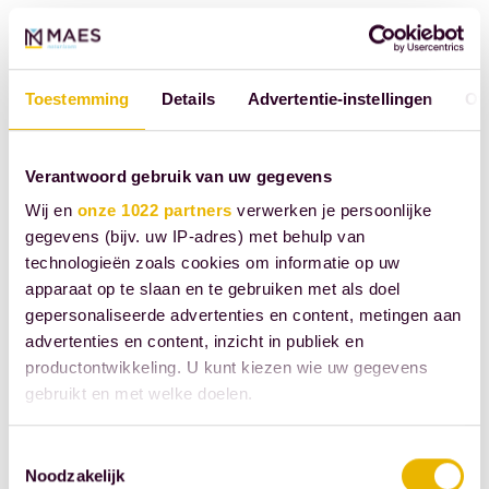
langstlevende ouder, via
een zogenoemd legaat,
toekomt aan zijn kinderen
Toestemming
Details
Advertentie-instellingen
Ov
(in het voorbeeld
hierboven: Chris en
Denise).
Verantwoord gebruik van uw gegevens
Wij en
onze 1022 partners
verwerken je persoonlijke
En er is nog een andere
gegevens (bijv. uw IP-adres) met behulp van
‘reddingsboei’ in de wet
technologieën zoals cookies om informatie op uw
apparaat op te slaan en te gebruiken met als doel
opgenomen, namelijk de
gepersonaliseerde advertenties en content, metingen aan
zogenaamde ‘wilsrechten’.
advertenties en content, inzicht in publiek en
Deze bieden soms een
productontwikkeling. U kunt kiezen wie uw gegevens
oplossing als een nieuwe
gebruikt en met welke doelen.
partner in beeld komt.
Indien Betty na het
Als u het toestaat, willen we ook graag:
Toestemmingsselectie
Noodzakelijk
overlijden van Aart besluit
Informatie verzamelen over uw geografische