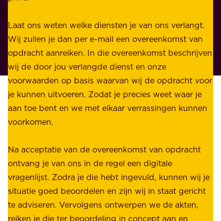
e
i
n
Laat ons weten welke diensten je van ons verlangt.
e
p
Wij zullen je dan per e-mail een overeenkomst van
w
r
opdracht aanreiken. In die overeenkomst beschrijven
i
i
wij de door jou verlangde dienst en onze
j
v
voorwaarden op basis waarvan wij de opdracht voor
d
é
je kunnen uitvoeren. Zodat je precies weet waar je
r
.
aan toe bent en we met elkaar verrassingen kunnen
a
voorkomen.
g
W
e
i
Na acceptatie van de overeenkomst van opdracht
n
j
ontvang je van ons in de regel een digitale
v
b
vragenlijst. Zodra je die hebt ingevuld, kunnen wij je
o
i
situatie goed beoordelen en zijn wij in staat gericht
o
e
te adviseren. Vervolgens ontwerpen we de akten,
r
d
reiken je die ter beoordeling in concept aan en
o