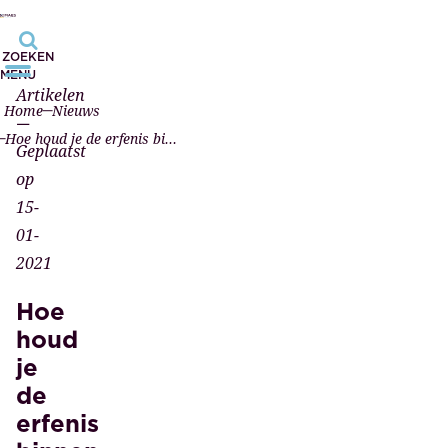
ZOEKEN
MENU
Artikelen
Home
Nieuws
—
Hoe houd je de erfenis binnen de familie?
Geplaatst
op
15-
01-
2021
Hoe
houd
je
de
erfenis