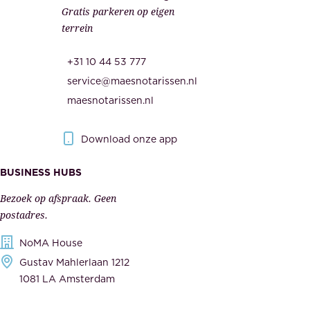
Gratis parkeren op eigen
d
m
terrein
.
e
O
d
+31 10 44 53 777
n
e
service@maesnotarissen.nl
b
w
maesnotarissen.nl
e
e
r
r
Download onze app
i
k
s
BUSINESS HUBS
e
p
r
Bezoek op afspraak. Geen
e
s
postadres.
l
,
NoMA House
i
l
Gustav Mahlerlaan 1212
j
e
1081 LA Amsterdam
k
v
,
e