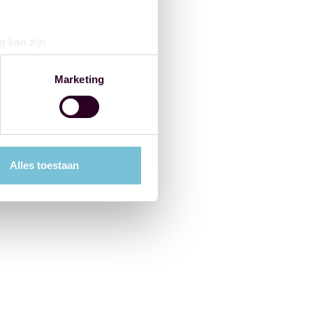
g kan zijn
erprinting)
t
detailgedeelte
in. U kunt uw
Marketing
 media te bieden en om ons
ze partners voor social
nformatie die u aan ze heeft
Alles toestaan