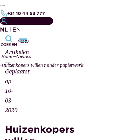
+31 10 44 53 777
MIJN NOTARISDOSSIER
NL
|
EN
MENU
ZOEKEN
Artikelen
Home
Nieuws
—
Huizenkopers willen minder papierwerk
Geplaatst
op
10-
03-
2020
Huizenkopers