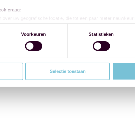
 ook graag:
 over uw geografische locatie, die tot een paar meter nauwkeuri
eren door het actief te scannen op specifieke eigenschappen (fing
onlijke gegevens worden verwerkt en stel uw voorkeuren in he
Voorkeuren
Statistieken
jzigen of intrekken in de Cookieverklaring.
ent en advertenties te personaliseren, om functies voor social
. Ook delen we informatie over uw gebruik van onze site met on
e. Deze partners kunnen deze gegevens combineren met andere i
Selectie toestaan
erzameld op basis van uw gebruik van hun services.