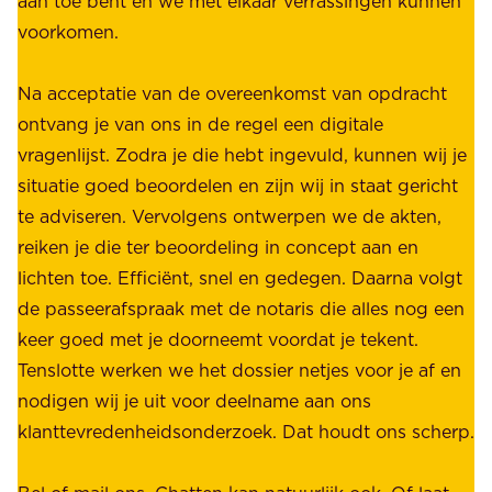
aan toe bent en we met elkaar verrassingen kunnen
a
voorkomen.
g
W
e
i
Na acceptatie van de overeenkomst van opdracht
n
j
ontvang je van ons in de regel een digitale
v
b
vragenlijst. Zodra je die hebt ingevuld, kunnen wij je
o
i
situatie goed beoordelen en zijn wij in staat gericht
o
e
te adviseren. Vervolgens ontwerpen we de akten,
r
d
reiken je die ter beoordeling in concept aan en
o
e
lichten toe. Efficiënt, snel en gedegen. Daarna volgt
n
n
de passeerafspraak met de notaris die alles nog een
z
r
keer goed met je doorneemt voordat je tekent.
e
u
Tenslotte werken we het dossier netjes voor je af en
s
s
nodigen wij je uit voor deelname aan ons
t
t
klanttevredenheidsonderzoek. Dat houdt ons scherp.
a
,
k
b