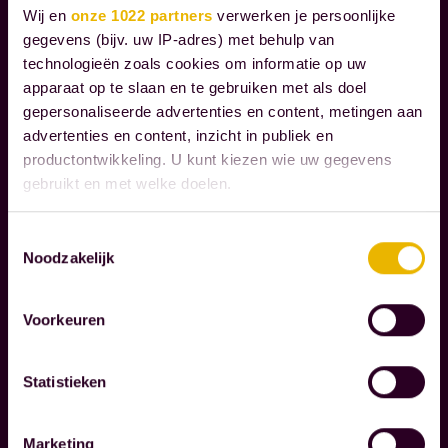
Wij en
onze 1022 partners
verwerken je persoonlijke
V
t
gegevens (bijv. uw IP-adres) met behulp van
E
e
technologieën zoals cookies om informatie op uw
R
n
apparaat op te slaan en te gebruiken met als doel
A
b
gepersonaliseerde advertenties en content, metingen aan
N
advertenties en content, inzicht in publiek en
i
T
productontwikkeling. U kunt kiezen wie uw gegevens
W
j
gebruikt en met welke doelen.
O
d
O
e
Als u het toestaat, willen we ook graag:
R
Toestemmingsselectie
m
Noodzakelijk
D
Informatie verzamelen over uw geografische
o
O
locatie, die tot een paar meter nauwkeurig kan zijn
m
N
Uw apparaat identificeren door het actief te
Voorkeuren
D
scannen op specifieke eigenschappen (fingerprinting)
e
E
Lees meer over hoe uw persoonlijke gegevens worden
n
R
Statistieken
verwerkt en stel uw voorkeuren in het
detailgedeelte
in.
t
N
U kunt uw toestemming op elk moment wijzigen of
e
E
intrekken in de Cookieverklaring.
n
Marketing