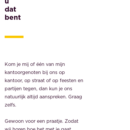
u
dat
bent
Kom je mij of één van mijn
kantoorgenoten bij ons op
kantoor, op straat of op feesten en
partijen tegen, dan kun je ons
natuurlijk altijd aanspreken. Graag
zelfs.
Gewoon voor een praatje. Zodat
wij horen hoe het met je gaat.