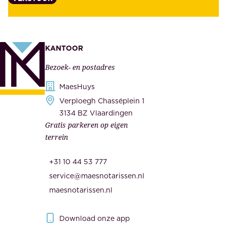
n
z
t
e
e
k
n
KANTOOR
e
,
Bezoek- en postadres
r
o
h
MaesHuys
n
e
Verploegh Chasséplein 1
z
i
3134 BZ Vlaardingen
e
Gratis parkeren op eigen
d
m
terrein
.
e
O
d
+31 10 44 53 777
n
e
service@maesnotarissen.nl
b
w
maesnotarissen.nl
e
e
r
r
Download onze app
i