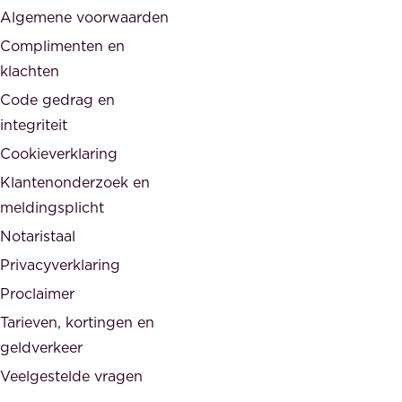
s
Algemene voorwaarden
d
,
Complimenten en
e
d
klachten
n
e
i
Code gedrag en
o
n
integriteit
v
t
Cookieverklaring
e
e
r
Klantenonderzoek en
g
h
meldingsplicht
e
e
Notaristaal
r
i
Privacyverklaring
.
d
Proclaimer
e
Tarieven, kortingen en
n
geldverkeer
Veelgestelde vragen
d