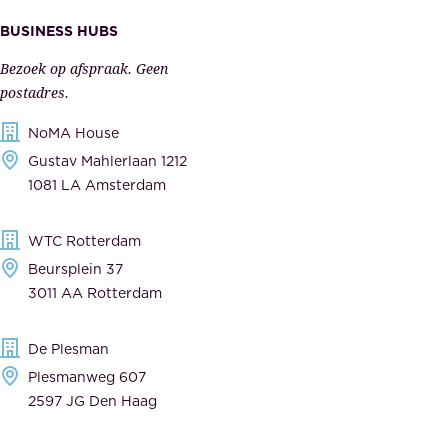
k
s
BUSINESS HUBS
e
p
r
Bezoek op afspraak. Geen
e
s
postadres.
l
,
NoMA House
i
l
Gustav Mahlerlaan 1212
j
e
1081 LA Amsterdam
k
v
,
e
WTC Rotterdam
t
r
Beursplein 37
o
a
3011 AA Rotterdam
e
n
g
c
De Plesman
e
i
Plesmanweg 607
w
e
2597 JG Den Haag
i
r
j