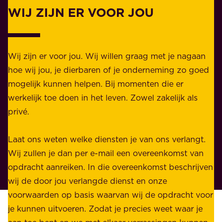
l
WIJ ZIJN ER VOOR JOU
Z
i
a
j
k
k
e
Wij zijn er voor jou. Wij willen graag met je nagaan
h
l
hoe wij jou, je dierbaren of je onderneming zo goed
e
i
mogelijk kunnen helpen. Bij momenten die er
i
j
werkelijk toe doen in het leven. Zowel zakelijk als
d
k
privé.
d
e
i
n
Laat ons weten welke diensten je van ons verlangt.
e
p
Wij zullen je dan per e-mail een overeenkomst van
w
r
opdracht aanreiken. In die overeenkomst beschrijven
i
i
wij de door jou verlangde dienst en onze
j
v
voorwaarden op basis waarvan wij de opdracht voor
d
é
je kunnen uitvoeren. Zodat je precies weet waar je
r
.