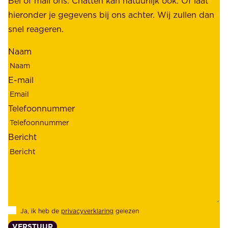
Bel of mail ons. Chatten kan natuurlijk ook. Of laat
e
e
hieronder je gegevens bij ons achter. Wij zullen dan
h
t
snel reageren.
o
r
l
Naam
o
d
u
e
E-mail
w
r
b
s
Telefoonnummer
a
;
a
o
Bericht
r
n
h
z
e
e
i
k
d
l
Ja, ik heb de
privacyverklaring
gelezen
e
a
VERSTUUR
n