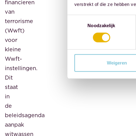
financieren
verstrekt of die ze hebben v
van
Toestemmingsselectie
terrorisme
Noodzakelijk
(Wwft)
voor
kleine
Wwft-
Weigeren
instellingen.
Dit
staat
in
de
beleidsagenda
aanpak
witwassen