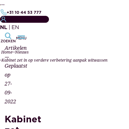
+31 10 44 53 777
MIJN NOTARISDOSSIER
NL
|
EN
MENU
ZOEKEN
Artikelen
Home
Nieuws
—
Kabinet zet in op verdere verbetering aanpak witwassen
Geplaatst
op
27-
09-
2022
Kabinet