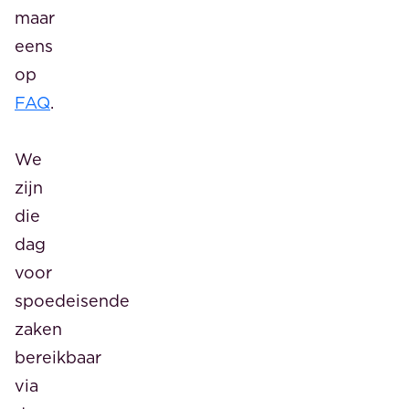
maar
eens
op
FAQ
.
We
zijn
die
dag
voor
spoedeisende
zaken
bereikbaar
via