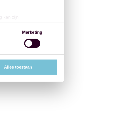
g kan zijn
erprinting)
t
detailgedeelte
in. U kunt uw
Marketing
 media te bieden en om ons
ze partners voor social
nformatie die u aan ze heeft
Alles toestaan