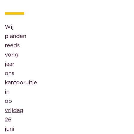
Wij
planden
reeds
vorig
jaar
ons
kantooruitje
in
op
vrijdag
26
juni