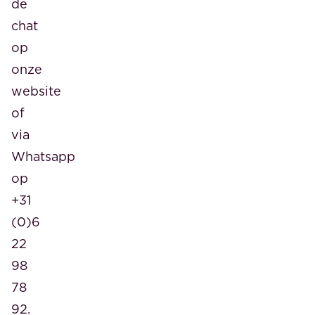
de
chat
op
onze
website
of
via
Whatsapp
op
+31
(0)6
22
98
78
92.