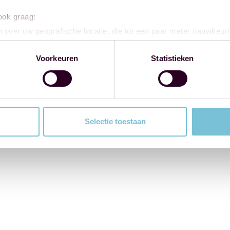
 ook graag:
 over uw geografische locatie, die tot een paar meter nauwkeuri
eren door het actief te scannen op specifieke eigenschappen (fing
onlijke gegevens worden verwerkt en stel uw voorkeuren in he
Voorkeuren
Statistieken
jzigen of intrekken in de Cookieverklaring.
ent en advertenties te personaliseren, om functies voor social
. Ook delen we informatie over uw gebruik van onze site met on
e. Deze partners kunnen deze gegevens combineren met andere i
Selectie toestaan
erzameld op basis van uw gebruik van hun services.