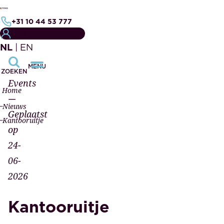
+31 10 44 53 777
MIJN NOTARISDOSSIER
NL
|
EN
MENU
ZOEKEN
Events
Home
—
Nieuws
Geplaatst
Kantooruitje
op
24-
06-
2026
Kantooruitje