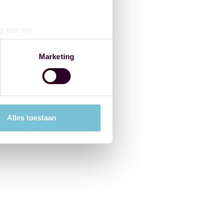
g kan zijn
erprinting)
t
detailgedeelte
in. U kunt uw
Marketing
 media te bieden en om ons
ze partners voor social
nformatie die u aan ze heeft
Alles toestaan