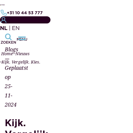
+31 10 44 53 777
MIJN NOTARISDOSSIER
NL
|
EN
MENU
ZOEKEN
Blogs
Home
Nieuws
—
Kijk. Vergelijk. Kies.
Geplaatst
op
25-
11-
2024
Kijk.