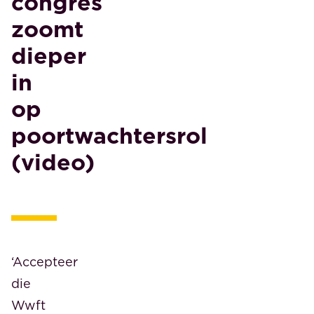
congres
zoomt
dieper
in
op
poortwachtersrol
(video)
‘Accepteer
die
Wwft