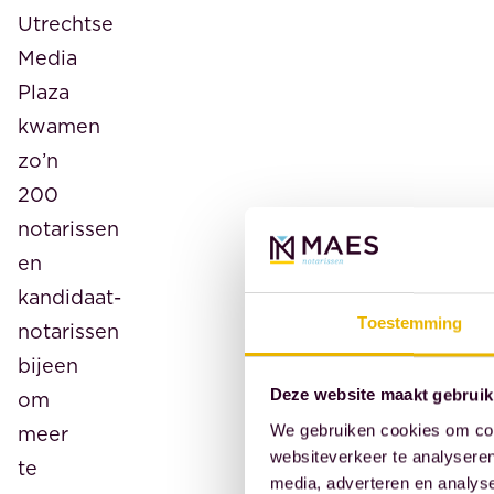
Utrechtse
Media
Plaza
kwamen
zo’n
200
notarissen
en
kandidaat-
Toestemming
notarissen
bijeen
Deze website maakt gebruik
om
meer
We gebruiken cookies om cont
websiteverkeer te analyseren
te
media, adverteren en analys