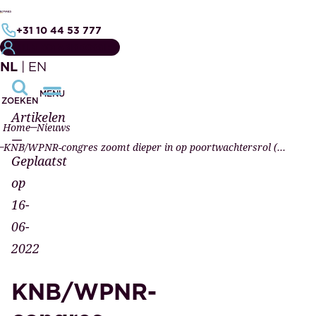
+31 10 44 53 777
MIJN NOTARISDOSSIER
NL
|
EN
MENU
ZOEKEN
Artikelen
Home
Nieuws
—
KNB/WPNR-congres zoomt dieper in op poortwachtersrol (video)
Geplaatst
op
16-
06-
2022
KNB/WPNR-