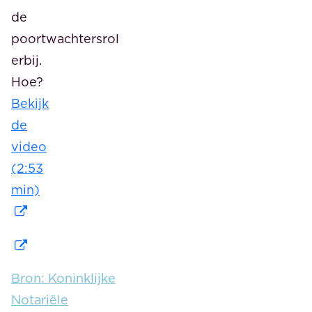
de
poortwachtersrol
erbij.
Hoe?
Bekijk
de
video
(2:53
min)
Bron: Koninklijke
Notariële