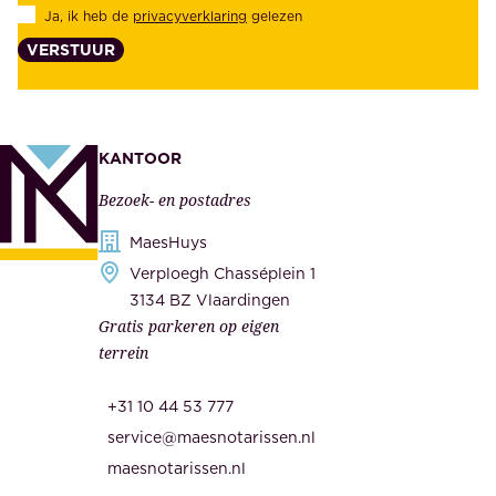
Ja, ik heb de
privacyverklaring
gelezen
e
a
VERSTUUR
n
n
z
t
e
e
k
n
KANTOOR
e
,
Bezoek- en postadres
r
o
h
MaesHuys
n
e
Verploegh Chasséplein 1
z
i
3134 BZ Vlaardingen
e
Gratis parkeren op eigen
d
m
terrein
.
e
O
d
+31 10 44 53 777
n
e
service@maesnotarissen.nl
b
w
maesnotarissen.nl
e
e