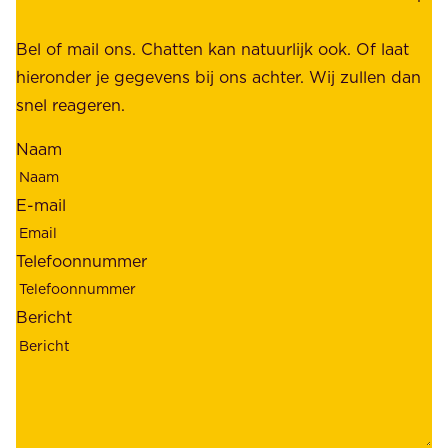
,
k
b
Bel of mail ons. Chatten kan natuurlijk ook. Of laat
e
e
hieronder je gegevens bij ons achter. Wij zullen dan
h
t
snel reageren.
o
r
l
Naam
o
d
u
e
E-mail
w
r
b
s
Telefoonnummer
a
;
a
o
Bericht
r
n
h
z
e
e
i
k
d
l