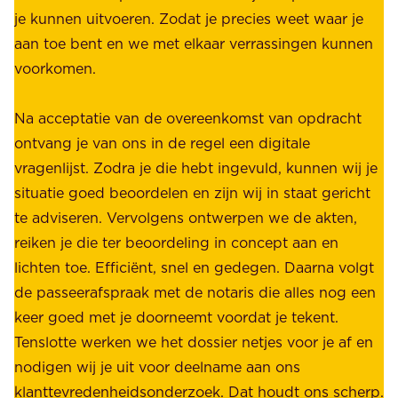
é
je kunnen uitvoeren. Zodat je precies weet waar je
r
.
aan toe bent en we met elkaar verrassingen kunnen
a
voorkomen.
g
W
e
i
Na acceptatie van de overeenkomst van opdracht
n
j
ontvang je van ons in de regel een digitale
v
b
vragenlijst. Zodra je die hebt ingevuld, kunnen wij je
o
i
situatie goed beoordelen en zijn wij in staat gericht
o
e
te adviseren. Vervolgens ontwerpen we de akten,
r
d
reiken je die ter beoordeling in concept aan en
o
e
lichten toe. Efficiënt, snel en gedegen. Daarna volgt
n
n
de passeerafspraak met de notaris die alles nog een
z
r
keer goed met je doorneemt voordat je tekent.
e
u
Tenslotte werken we het dossier netjes voor je af en
s
s
nodigen wij je uit voor deelname aan ons
t
t
klanttevredenheidsonderzoek. Dat houdt ons scherp.
a