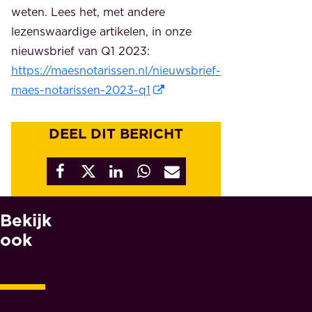
weten. Lees het, met andere
lezenswaardige artikelen, in onze
nieuwsbrief van Q1 2023:
https://maesnotarissen.nl/nieuwsbrief-
maes-notarissen-2023-q1
DEEL DIT BERICHT
Bekijk
W
A
ook
A
R
O
M