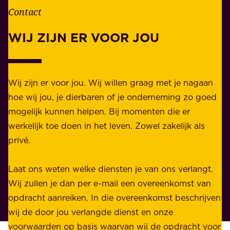
n
Contact
e
.
l
WIJ ZIJN ER VOOR JOU
Z
i
a
j
k
k
e
Wij zijn er voor jou. Wij willen graag met je nagaan
h
l
hoe wij jou, je dierbaren of je onderneming zo goed
e
i
mogelijk kunnen helpen. Bij momenten die er
i
j
werkelijk toe doen in het leven. Zowel zakelijk als
d
k
privé.
d
e
i
n
Laat ons weten welke diensten je van ons verlangt.
e
p
Wij zullen je dan per e-mail een overeenkomst van
w
r
opdracht aanreiken. In die overeenkomst beschrijven
i
i
wij de door jou verlangde dienst en onze
j
v
voorwaarden op basis waarvan wij de opdracht voor
d