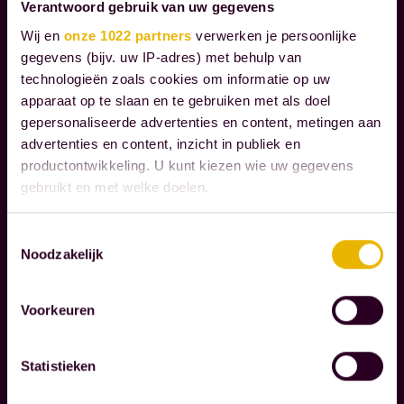
N
Verantwoord gebruik van uw gegevens
e
E
Wij en
onze 1022 partners
verwerken je persoonlijke
n
M
gegevens (bijv. uw IP-adres) met behulp van
d
E
technologieën zoals cookies om informatie op uw
N
i
apparaat op te slaan en te gebruiken met als doel
e
gepersonaliseerde advertenties en content, metingen aan
e
advertenties en content, inzicht in publiek en
W
productontwikkeling. U kunt kiezen wie uw gegevens
r
i
gebruikt en met welke doelen.
w
j
e
o
Als u het toestaat, willen we ook graag:
Toestemmingsselectie
r
n
Noodzakelijk
Informatie verzamelen over uw geografische
k
d
locatie, die tot een paar meter nauwkeurig kan zijn
Lees verder
e
e
Uw apparaat identificeren door het actief te
Voorkeuren
l
scannen op specifieke eigenschappen (fingerprinting)
r
i
Lees meer over hoe uw persoonlijke gegevens worden
k
Statistieken
verwerkt en stel uw voorkeuren in het
detailgedeelte
in.
j
e
U kunt uw toestemming op elk moment wijzigen of
k
n