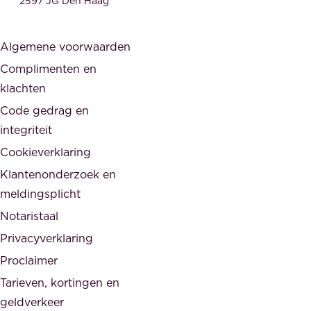
2597 JG Den Haag
i
r
j
s
Algemene voorwaarden
d
,
Complimenten en
e
d
klachten
n
e
i
Code gedrag en
o
n
integriteit
v
t
Cookieverklaring
e
e
r
Klantenonderzoek en
g
h
meldingsplicht
e
e
Notaristaal
r
i
Privacyverklaring
.
d
Proclaimer
e
Tarieven, kortingen en
n
geldverkeer