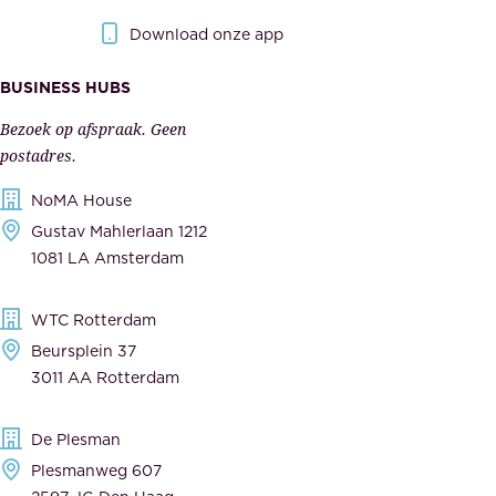
r
r
Download onze app
i
k
s
BUSINESS HUBS
e
p
r
Bezoek op afspraak. Geen
e
s
postadres.
l
,
NoMA House
i
l
Gustav Mahlerlaan 1212
j
e
1081 LA Amsterdam
k
v
,
e
WTC Rotterdam
t
r
Beursplein 37
o
a
3011 AA Rotterdam
e
n
g
c
De Plesman
e
i
Plesmanweg 607
w
e