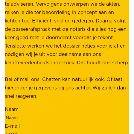
e
te adviseren. Vervolgens ontwerpen we de akten,
r
d
reiken je die ter beoordeling in concept aan en
o
e
lichten toe. Efficiënt, snel en gedegen. Daarna volgt
n
n
de passeerafspraak met de notaris die alles nog een
z
r
keer goed met je doorneemt voordat je tekent.
e
u
Tenslotte werken we het dossier netjes voor je af en
s
s
nodigen wij je uit voor deelname aan ons
t
t
klanttevredenheidsonderzoek. Dat houdt ons scherp.
a
,
k
b
Bel of mail ons. Chatten kan natuurlijk ook. Of laat
e
e
hieronder je gegevens bij ons achter. Wij zullen dan
h
t
snel reageren.
o
r
l
Naam
o
d
u
e
E-mail
w
r