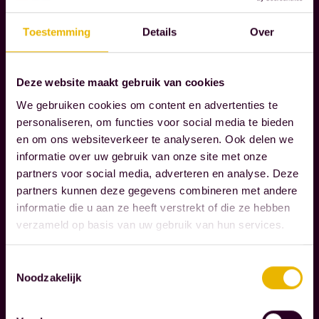
e
o
r
n
Toestemming
Details
Over
k
d
Lees verder
e
e
Deze website maakt gebruik van cookies
l
r
We gebruiken cookies om content en advertenties te
i
k
personaliseren, om functies voor social media te bieden
j
e
en om ons websiteverkeer te analyseren. Ook delen we
k
n
informatie over uw gebruik van onze site met onze
t
n
partners voor social media, adverteren en analyse. Deze
o
e
partners kunnen deze gegevens combineren met andere
e
informatie die u aan ze heeft verstrekt of die ze hebben
n
verzameld op basis van uw gebruik van hun services.
d
d
o
e
Toestemmingsselectie
e
v
Noodzakelijk
n
e
i
r