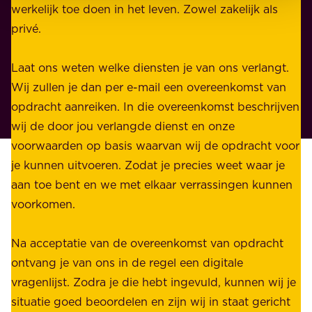
j
werkelijk toe doen in het leven. Zowel zakelijk als
d
k
privé.
d
e
i
n
Laat ons weten welke diensten je van ons verlangt.
e
p
Wij zullen je dan per e-mail een overeenkomst van
w
r
opdracht aanreiken. In die overeenkomst beschrijven
i
i
wij de door jou verlangde dienst en onze
j
v
voorwaarden op basis waarvan wij de opdracht voor
d
é
je kunnen uitvoeren. Zodat je precies weet waar je
r
.
aan toe bent en we met elkaar verrassingen kunnen
a
voorkomen.
g
W
e
i
Na acceptatie van de overeenkomst van opdracht
n
j
ontvang je van ons in de regel een digitale
v
b
vragenlijst. Zodra je die hebt ingevuld, kunnen wij je
o
i
situatie goed beoordelen en zijn wij in staat gericht
o