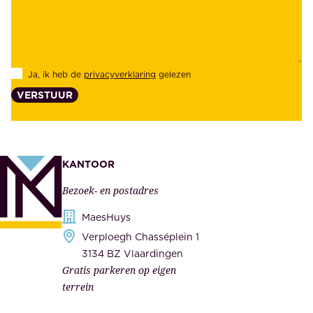
z
e
e
i
k
d
l
Ja, ik heb de
privacyverklaring
gelezen
e
a
VERSTUUR
n
n
z
t
e
e
k
n
KANTOOR
e
,
Bezoek- en postadres
r
o
h
MaesHuys
n
e
Verploegh Chasséplein 1
z
i
3134 BZ Vlaardingen
e
Gratis parkeren op eigen
d
m
terrein
.
e
O