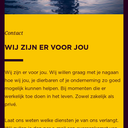
o
e
o
v
r
e
d
n
Contact
e
.
l
WIJ ZIJN ER VOOR JOU
Z
i
a
j
k
k
e
Wij zijn er voor jou. Wij willen graag met je nagaan
h
l
hoe wij jou, je dierbaren of je onderneming zo goed
e
i
mogelijk kunnen helpen. Bij momenten die er
i
j
werkelijk toe doen in het leven. Zowel zakelijk als
d
k
privé.
d
e
i
n
Laat ons weten welke diensten je van ons verlangt.
e
p