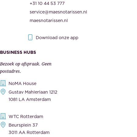
d
+31 10 44 53 777
n
e
service@maesnotarissen.nl
b
w
maesnotarissen.nl
e
e
r
r
Download onze app
i
k
s
BUSINESS HUBS
e
p
r
Bezoek op afspraak. Geen
e
s
postadres.
l
,
NoMA House
i
l
Gustav Mahlerlaan 1212
j
e
1081 LA Amsterdam
k
v
,
e
WTC Rotterdam
t
r
Beursplein 37
o
a
3011 AA Rotterdam
e