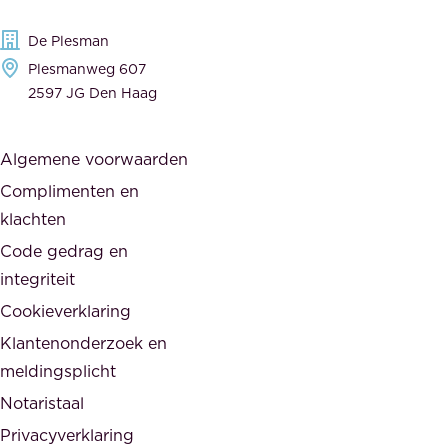
n
g
c
De Plesman
e
i
Plesmanweg 607
w
e
2597 JG Den Haag
i
r
j
s
Algemene voorwaarden
d
,
Complimenten en
e
d
klachten
n
e
i
Code gedrag en
o
n
integriteit
v
t
Cookieverklaring
e
e
r
Klantenonderzoek en
g
h
meldingsplicht
e
e
Notaristaal
r
i
Privacyverklaring
.