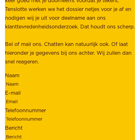
keer goed met je doorneemt voordat je tekent.
e
u
Tenslotte werken we het dossier netjes voor je af en
s
s
nodigen wij je uit voor deelname aan ons
t
t
klanttevredenheidsonderzoek. Dat houdt ons scherp.
a
,
k
b
Bel of mail ons. Chatten kan natuurlijk ook. Of laat
e
e
hieronder je gegevens bij ons achter. Wij zullen dan
h
t
snel reageren.
o
r
l
Naam
o
d
u
e
E-mail
w
r
b
s
Telefoonnummer
a
;
a
o
Bericht
r
n
h