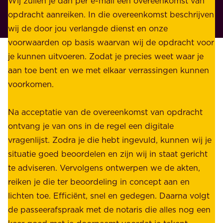
Wij zullen je dan per e-mail een overeenkomst van
w
r
opdracht aanreiken. In die overeenkomst beschrijven
i
i
wij de door jou verlangde dienst en onze
j
v
voorwaarden op basis waarvan wij de opdracht voor
d
é
je kunnen uitvoeren. Zodat je precies weet waar je
r
.
aan toe bent en we met elkaar verrassingen kunnen
a
voorkomen.
g
W
e
i
Na acceptatie van de overeenkomst van opdracht
n
j
ontvang je van ons in de regel een digitale
v
b
vragenlijst. Zodra je die hebt ingevuld, kunnen wij je
o
i
situatie goed beoordelen en zijn wij in staat gericht
o
e
te adviseren. Vervolgens ontwerpen we de akten,
r
d
reiken je die ter beoordeling in concept aan en
o
e
lichten toe. Efficiënt, snel en gedegen. Daarna volgt
n
n
de passeerafspraak met de notaris die alles nog een
z
r