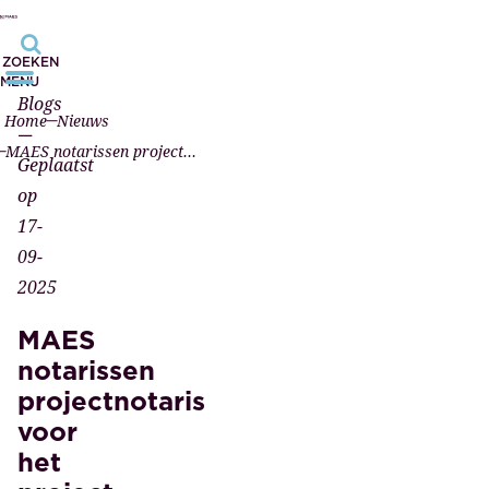
ZOEKEN
MENU
Blogs
Home
Nieuws
—
MAES notarissen projectnotaris voor het project HOBO Rotterdam van Leyten
Geplaatst
op
17-
09-
2025
MAES
notarissen
projectnotaris
voor
het