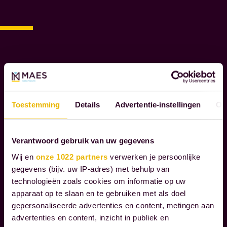
A
R
O
M
M
A
E
S
N
Toestemming
Details
Advertentie-instellingen
Ov
O
T
A
Verantwoord gebruik van uw gegevens
R
Wij en
onze 1022 partners
verwerken je persoonlijke
I
gegevens (bijv. uw IP-adres) met behulp van
S
technologieën zoals cookies om informatie op uw
S
apparaat op te slaan en te gebruiken met als doel
E
gepersonaliseerde advertenties en content, metingen aan
N
advertenties en content, inzicht in publiek en