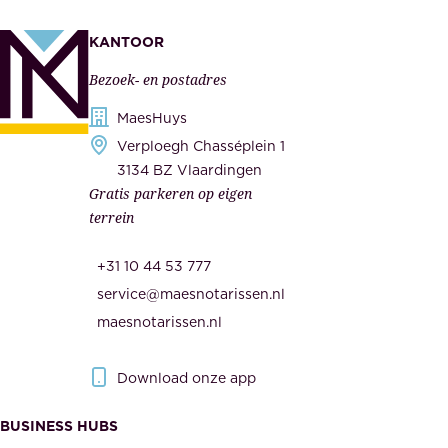
e
e
k
n
KANTOOR
e
,
Bezoek- en postadres
r
o
h
MaesHuys
n
e
Verploegh Chasséplein 1
z
i
3134 BZ Vlaardingen
e
Gratis parkeren op eigen
d
m
terrein
.
e
O
d
+31 10 44 53 777
n
e
service@maesnotarissen.nl
b
w
maesnotarissen.nl
e
e
r
r
Download onze app
i
k
s
BUSINESS HUBS
e