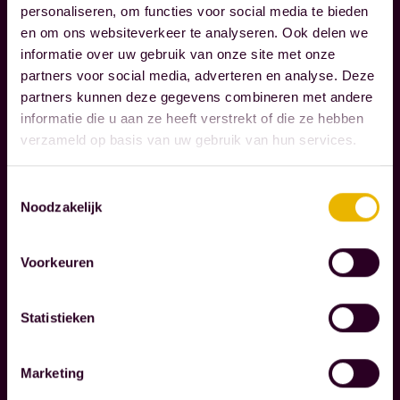
e
personaliseren, om functies voor social media te bieden
l
en om ons websiteverkeer te analyseren. Ook delen we
M
e
informatie over uw gebruik van onze site met onze
A
i
partners voor social media, adverteren en analyse. Deze
A
partners kunnen deze gegevens combineren met andere
d
T
informatie die u aan ze heeft verstrekt of die ze hebben
e
S
verzameld op basis van uw gebruik van hun services.
n
C
o
H
Toestemmingsselectie
A
n
Noodzakelijk
P
z
P
e
Voorkeuren
E
k
L
l
I
Statistieken
a
J
K
n
V
Marketing
t
E