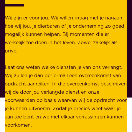
a
j
k
k
e
Wij zijn er voor jou. Wij willen graag met je nagaan
h
l
hoe wij jou, je dierbaren of je onderneming zo goed
e
i
mogelijk kunnen helpen. Bij momenten die er
i
j
werkelijk toe doen in het leven. Zowel zakelijk als
d
k
privé.
d
e
i
n
Laat ons weten welke diensten je van ons verlangt.
e
p
Wij zullen je dan per e-mail een overeenkomst van
w
r
opdracht aanreiken. In die overeenkomst beschrijven
i
i
wij de door jou verlangde dienst en onze
j
v
voorwaarden op basis waarvan wij de opdracht voor
d
é
je kunnen uitvoeren. Zodat je precies weet waar je
r
.
aan toe bent en we met elkaar verrassingen kunnen
a
voorkomen.
g