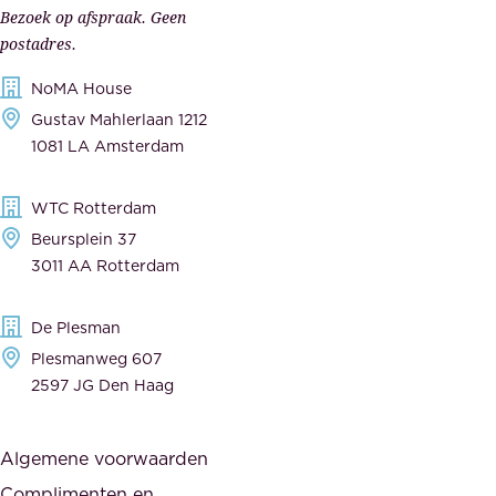
p
r
Bezoek op afspraak. Geen
e
s
postadres.
l
,
NoMA House
i
l
Gustav Mahlerlaan 1212
j
e
1081 LA Amsterdam
k
v
,
e
WTC Rotterdam
t
r
Beursplein 37
o
a
3011 AA Rotterdam
e
n
g
c
De Plesman
e
i
Plesmanweg 607
w
e
2597 JG Den Haag
i
r
j
s
Algemene voorwaarden
d
,
Complimenten en