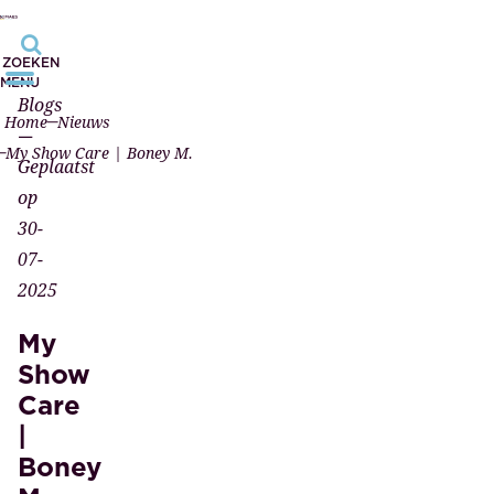
ZOEKEN
MENU
Blogs
Home
Nieuws
—
My Show Care | Boney M.
Geplaatst
op
30-
07-
2025
My
Show
Care
|
Boney