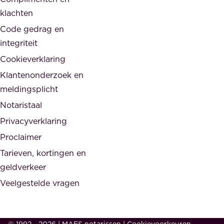
e
d
klachten
n
e
i
Code gedrag en
o
n
integriteit
v
t
Cookieverklaring
e
e
r
Klantenonderzoek en
g
h
meldingsplicht
e
e
Notaristaal
r
i
Privacyverklaring
.
d
Proclaimer
e
Tarieven, kortingen en
n
geldverkeer
Veelgestelde vragen
d
e
s
© 1992 - 2026 | MAES notarissen
|
Cookievoorkeuren