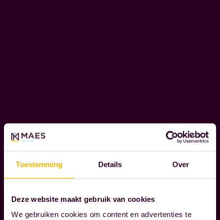
N
O
T
A
R
I
S
S
E
N
W
i
Toestemming
Details
Over
j
b
e
Deze website maakt gebruik van cookies
g
We gebruiken cookies om content en advertenties te
Lees verder