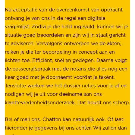
W
e
i
Na acceptatie van de overeenkomst van opdracht
n
j
ontvang je van ons in de regel een digitale
v
b
vragenlijst. Zodra je die hebt ingevuld, kunnen wij je
o
i
situatie goed beoordelen en zijn wij in staat gericht
o
e
te adviseren. Vervolgens ontwerpen we de akten,
r
d
reiken je die ter beoordeling in concept aan en
o
e
lichten toe. Efficiënt, snel en gedegen. Daarna volgt
n
n
de passeerafspraak met de notaris die alles nog een
z
r
keer goed met je doorneemt voordat je tekent.
e
u
Tenslotte werken we het dossier netjes voor je af en
s
s
nodigen wij je uit voor deelname aan ons
t
t
klanttevredenheidsonderzoek. Dat houdt ons scherp.
a
,
k
b
Bel of mail ons. Chatten kan natuurlijk ook. Of laat
e
e
hieronder je gegevens bij ons achter. Wij zullen dan
h