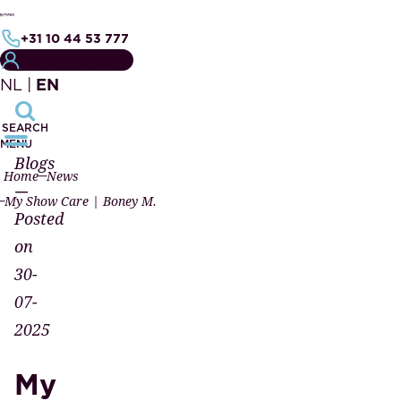
+31 10 44 53 777
CUSTOMER PORTAL
NL
|
EN
SEARCH
MENU
Blogs
Home
News
—
My Show Care | Boney M.
Posted
on
30-
07-
2025
My