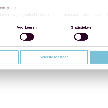
 ook graag:
 over uw geografische locatie, die tot een paar meter nauwkeuri
eren door het actief te scannen op specifieke eigenschappen (fing
onlijke gegevens worden verwerkt en stel uw voorkeuren in he
Voorkeuren
Statistieken
jzigen of intrekken in de Cookieverklaring.
ent en advertenties te personaliseren, om functies voor social
. Ook delen we informatie over uw gebruik van onze site met on
e. Deze partners kunnen deze gegevens combineren met andere i
Selectie toestaan
erzameld op basis van uw gebruik van hun services.