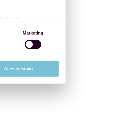
g kan zijn
erprinting)
t
detailgedeelte
in. U kunt uw
Marketing
 media te bieden en om ons
ze partners voor social
nformatie die u aan ze heeft
Alles toestaan