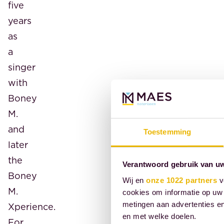
five
years
as
a
singer
with
Boney
M.
and
Toestemming
later
the
Verantwoord gebruik van u
Boney
Wij en
onze 1022 partners
v
M.
cookies om informatie op uw 
metingen aan advertenties en
Xperience.
en met welke doelen.
For