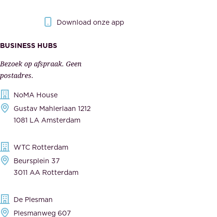
e
e
r
r
Download onze app
i
k
s
BUSINESS HUBS
e
p
r
Bezoek op afspraak. Geen
e
s
postadres.
l
,
NoMA House
i
l
Gustav Mahlerlaan 1212
j
e
1081 LA Amsterdam
k
v
,
e
WTC Rotterdam
t
r
Beursplein 37
o
a
3011 AA Rotterdam
e
n
g
c
De Plesman
e
i
Plesmanweg 607