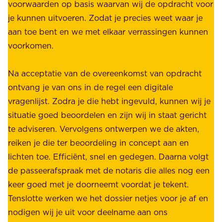
v
voorwaarden op basis waarvan wij de opdracht voor
d
é
je kunnen uitvoeren. Zodat je precies weet waar je
r
.
aan toe bent en we met elkaar verrassingen kunnen
a
voorkomen.
g
W
e
i
Na acceptatie van de overeenkomst van opdracht
n
j
ontvang je van ons in de regel een digitale
v
b
vragenlijst. Zodra je die hebt ingevuld, kunnen wij je
o
i
situatie goed beoordelen en zijn wij in staat gericht
o
e
te adviseren. Vervolgens ontwerpen we de akten,
r
d
reiken je die ter beoordeling in concept aan en
o
e
lichten toe. Efficiënt, snel en gedegen. Daarna volgt
n
n
de passeerafspraak met de notaris die alles nog een
z
r
keer goed met je doorneemt voordat je tekent.
e
u
Tenslotte werken we het dossier netjes voor je af en
s
s
nodigen wij je uit voor deelname aan ons
t