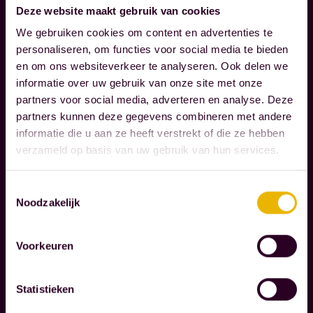
t
Deze website maakt gebruik van cookies
N
e
E
We gebruiken cookies om content en advertenties te
n
M
personaliseren, om functies voor social media te bieden
d
E
en om ons websiteverkeer te analyseren. Ook delen we
N
i
informatie over uw gebruik van onze site met onze
e
partners voor social media, adverteren en analyse. Deze
partners kunnen deze gegevens combineren met andere
e
W
informatie die u aan ze heeft verstrekt of die ze hebben
r
i
verzameld op basis van uw gebruik van hun services.
w
j
e
o
Toestemmingsselectie
r
n
Noodzakelijk
k
d
Lees verder
e
e
Voorkeuren
l
r
i
k
Statistieken
j
e