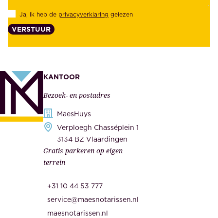
d
l
Ja, ik heb de
privacyverklaring
gelezen
e
a
VERSTUUR
n
n
z
t
e
e
k
n
KANTOOR
e
,
Bezoek- en postadres
r
o
h
MaesHuys
n
e
Verploegh Chasséplein 1
z
i
3134 BZ Vlaardingen
e
Gratis parkeren op eigen
d
m
terrein
.
e
O
d
+31 10 44 53 777
n
e
service@maesnotarissen.nl
b
w
maesnotarissen.nl