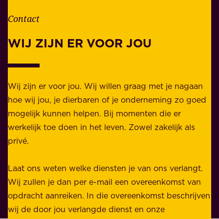
e
d
n
Contact
e
.
l
WIJ ZIJN ER VOOR JOU
Z
i
a
j
k
k
e
Wij zijn er voor jou. Wij willen graag met je nagaan
h
l
hoe wij jou, je dierbaren of je onderneming zo goed
e
i
mogelijk kunnen helpen. Bij momenten die er
i
j
werkelijk toe doen in het leven. Zowel zakelijk als
d
k
privé.
d
e
i
n
Laat ons weten welke diensten je van ons verlangt.
e
p
Wij zullen je dan per e-mail een overeenkomst van
w
r
opdracht aanreiken. In die overeenkomst beschrijven
i
i
wij de door jou verlangde dienst en onze
j