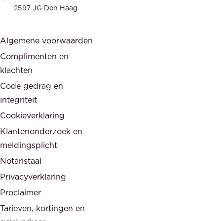
w
e
2597 JG Den Haag
i
r
j
s
Algemene voorwaarden
d
,
Complimenten en
e
d
klachten
n
e
i
Code gedrag en
o
n
integriteit
v
t
Cookieverklaring
e
e
r
Klantenonderzoek en
g
h
meldingsplicht
e
e
Notaristaal
r
i
Privacyverklaring
.
d
Proclaimer
e
Tarieven, kortingen en
n