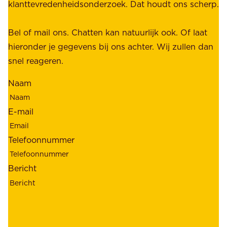
t
klanttevredenheidsonderzoek. Dat houdt ons scherp.
a
,
k
b
Bel of mail ons. Chatten kan natuurlijk ook. Of laat
e
e
hieronder je gegevens bij ons achter. Wij zullen dan
h
t
snel reageren.
o
r
l
Naam
o
d
u
e
E-mail
w
r
b
s
Telefoonnummer
a
;
a
o
Bericht
r
n
h
z
e
e
i
k