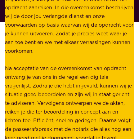
r
opdracht aanreiken. In die overeenkomst beschrijven
i
i
wij de door jou verlangde dienst en onze
j
v
voorwaarden op basis waarvan wij de opdracht voor
d
é
je kunnen uitvoeren. Zodat je precies weet waar je
r
.
aan toe bent en we met elkaar verrassingen kunnen
a
voorkomen.
g
W
e
i
Na acceptatie van de overeenkomst van opdracht
n
j
ontvang je van ons in de regel een digitale
v
b
vragenlijst. Zodra je die hebt ingevuld, kunnen wij je
o
i
situatie goed beoordelen en zijn wij in staat gericht
o
e
te adviseren. Vervolgens ontwerpen we de akten,
r
d
reiken je die ter beoordeling in concept aan en
o
e
lichten toe. Efficiënt, snel en gedegen. Daarna volgt
n
n
de passeerafspraak met de notaris die alles nog een
z
r
keer goed met je doorneemt voordat je tekent.
e