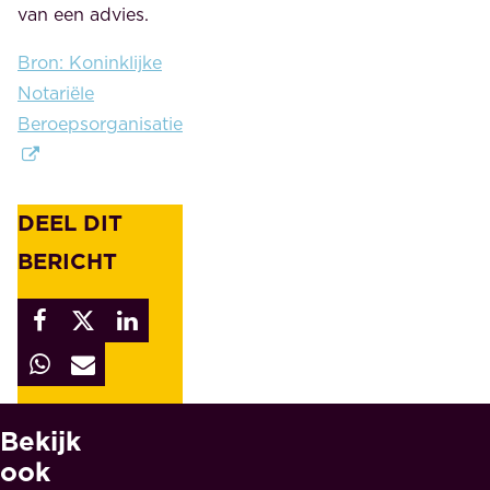
van een advies.
Bron: Koninklijke
Notariële
Beroepsorganisatie
DEEL DIT
BERICHT
Bekijk
W
A
ook