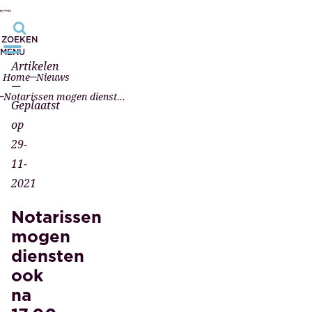
ZOEKEN
MENU
Artikelen
Home
Nieuws
—
Notarissen mogen diensten ook na 17.00 uur leveren
Geplaatst
op
29-
11-
2021
Notarissen
mogen
diensten
ook
na