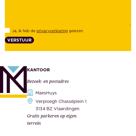
e
e
i
k
d
l
Ja, ik heb de
privacyverklaring
gelezen
e
a
VERSTUUR
n
n
z
t
e
e
k
n
KANTOOR
e
,
Bezoek- en postadres
r
o
h
MaesHuys
n
e
Verploegh Chasséplein 1
z
i
3134 BZ Vlaardingen
e
Gratis parkeren op eigen
d
m
terrein
.
e
O
d