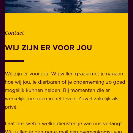
e
o
v
r
e
d
n
Contact
e
.
l
WIJ ZIJN ER VOOR JOU
Z
i
a
j
k
k
e
Wij zijn er voor jou. Wij willen graag met je nagaan
h
l
hoe wij jou, je dierbaren of je onderneming zo goed
e
i
mogelijk kunnen helpen. Bij momenten die er
i
j
werkelijk toe doen in het leven. Zowel zakelijk als
d
k
privé.
d
e
i
n
Laat ons weten welke diensten je van ons verlangt.
e
p
Wij zullen je dan per e-mail een overeenkomst van
w