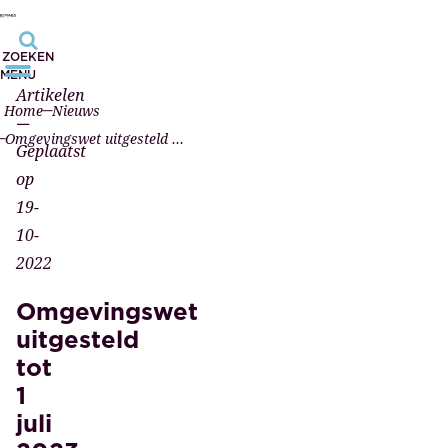
ZOEKEN
MENU
Artikelen
Home
Nieuws
—
Omgevingswet uitgesteld tot 1 juli 2023
Geplaatst
op
19-
10-
2022
Omgevingswet
uitgesteld
tot
1
juli