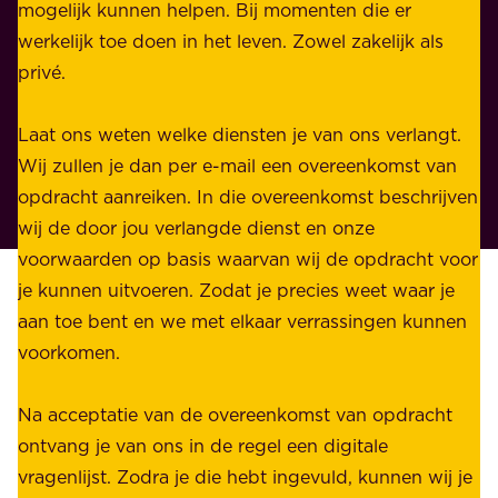
i
mogelijk kunnen helpen. Bij momenten die er
i
j
werkelijk toe doen in het leven. Zowel zakelijk als
d
k
privé.
d
e
i
n
Laat ons weten welke diensten je van ons verlangt.
e
p
Wij zullen je dan per e-mail een overeenkomst van
w
r
opdracht aanreiken. In die overeenkomst beschrijven
i
i
wij de door jou verlangde dienst en onze
j
v
voorwaarden op basis waarvan wij de opdracht voor
d
é
je kunnen uitvoeren. Zodat je precies weet waar je
r
.
aan toe bent en we met elkaar verrassingen kunnen
a
voorkomen.
g
W
e
i
Na acceptatie van de overeenkomst van opdracht
n
j
ontvang je van ons in de regel een digitale
v
b
vragenlijst. Zodra je die hebt ingevuld, kunnen wij je
o