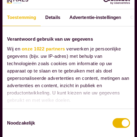
d
T
e
S
Toestemming
Details
Advertentie-instellingen
Ov
n
C
o
H
A
n
Verantwoord gebruik van uw gegevens
P
z
Wij en
onze 1022 partners
verwerken je persoonlijke
P
e
gegevens (bijv. uw IP-adres) met behulp van
E
k
technologieën zoals cookies om informatie op uw
L
l
apparaat op te slaan en te gebruiken met als doel
I
gepersonaliseerde advertenties en content, metingen aan
a
J
advertenties en content, inzicht in publiek en
K
n
productontwikkeling. U kunt kiezen wie uw gegevens
V
t
gebruikt en met welke doelen.
E
e
R
n
Als u het toestaat, willen we ook graag:
A
Toestemmingsselectie
b
Noodzakelijk
N
Informatie verzamelen over uw geografische
i
T
locatie, die tot een paar meter nauwkeurig kan zijn