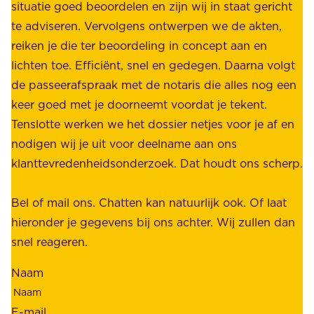
i
situatie goed beoordelen en zijn wij in staat gericht
o
e
te adviseren. Vervolgens ontwerpen we de akten,
r
d
reiken je die ter beoordeling in concept aan en
o
e
lichten toe. Efficiënt, snel en gedegen. Daarna volgt
n
n
de passeerafspraak met de notaris die alles nog een
z
r
keer goed met je doorneemt voordat je tekent.
e
u
Tenslotte werken we het dossier netjes voor je af en
s
s
nodigen wij je uit voor deelname aan ons
t
t
klanttevredenheidsonderzoek. Dat houdt ons scherp.
a
,
k
b
Bel of mail ons. Chatten kan natuurlijk ook. Of laat
e
e
hieronder je gegevens bij ons achter. Wij zullen dan
h
t
snel reageren.
o
r
l
Naam
o
d
u
e
E-mail