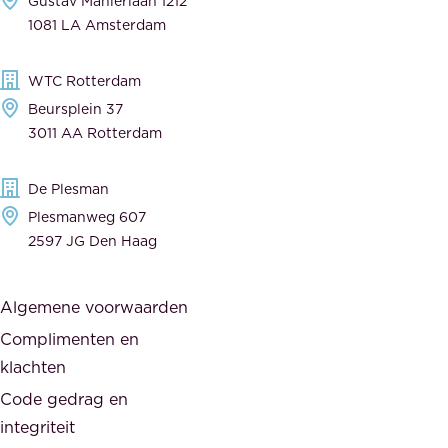
Gustav Mahlerlaan 1212
j
e
1081 LA Amsterdam
k
v
,
e
WTC Rotterdam
t
r
Beursplein 37
o
a
3011 AA Rotterdam
e
n
g
c
De Plesman
e
i
Plesmanweg 607
w
e
2597 JG Den Haag
i
r
j
s
Algemene voorwaarden
d
,
Complimenten en
e
d
klachten
n
e
i
Code gedrag en
o
n
integriteit
v