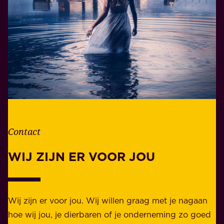
i
r
n
a
h
n
e
t
t
w
l
o
e
o
v
r
e
d
n
Contact
e
.
l
WIJ ZIJN ER VOOR JOU
Z
i
a
j
k
k
e
Wij zijn er voor jou. Wij willen graag met je nagaan
h
l
hoe wij jou, je dierbaren of je onderneming zo goed
e