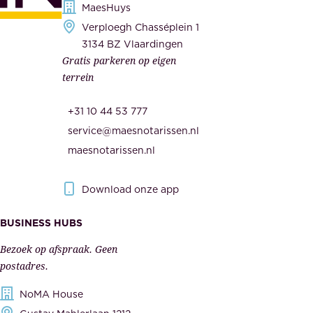
h
MaesHuys
n
e
Verploegh Chasséplein 1
z
i
3134 BZ Vlaardingen
e
Gratis parkeren op eigen
d
m
terrein
.
e
O
d
+31 10 44 53 777
n
e
service@maesnotarissen.nl
b
w
maesnotarissen.nl
e
e
r
r
Download onze app
i
k
s
BUSINESS HUBS
e
p
r
Bezoek op afspraak. Geen
e
s
postadres.
l
,
NoMA House
i
l