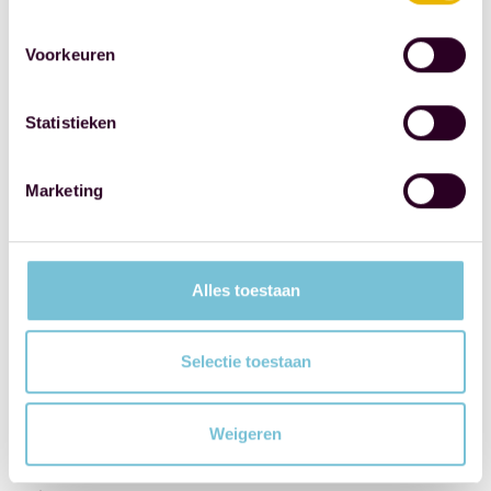
inhoud.
Weet
Voorkeuren
partijen
daarmee
Statistieken
bij
elkaar
te
Marketing
brengen.
Volgde
het
Alles toestaan
"
Program
on
Selectie toestaan
Negotiation
"
van
Weigeren
Harvard
Law