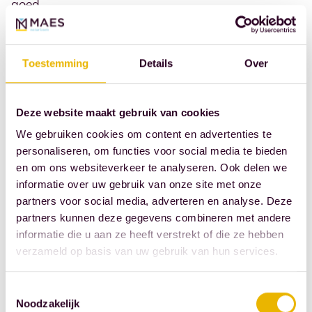
goed
luisteraar
en
een
Toestemming
Details
Over
resultaatgerichte
onderhandelaar.
Deze website maakt gebruik van cookies
Een
We gebruiken cookies om content en advertenties te
MAEStro.
personaliseren, om functies voor social media te bieden
Streetwise.
en om ons websiteverkeer te analyseren. Ook delen we
Zacht
informatie over uw gebruik van onze site met onze
op
partners voor social media, adverteren en analyse. Deze
de
partners kunnen deze gegevens combineren met andere
informatie die u aan ze heeft verstrekt of die ze hebben
persoon,
verzameld op basis van uw gebruik van hun services.
duidelijk
over
Toestemmingsselectie
de
Noodzakelijk