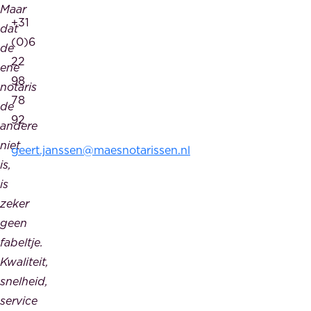
Maar
+31
dat
(0)6
de
22
ene
98
notaris
78
de
92
andere
niet
geert.janssen@maesnotarissen.nl
is,
is
zeker
geen
fabeltje.
Kwaliteit,
snelheid,
service