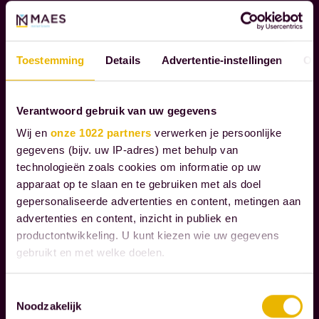
M
e
A
i
A
d
T
Toestemming
Details
Advertentie-instellingen
Ov
e
S
n
C
o
H
Verantwoord gebruik van uw gegevens
A
n
Wij en
onze 1022 partners
verwerken je persoonlijke
P
z
gegevens (bijv. uw IP-adres) met behulp van
P
e
technologieën zoals cookies om informatie op uw
E
k
apparaat op te slaan en te gebruiken met als doel
L
l
gepersonaliseerde advertenties en content, metingen aan
I
advertenties en content, inzicht in publiek en
a
J
productontwikkeling. U kunt kiezen wie uw gegevens
K
n
gebruikt en met welke doelen.
V
t
E
e
Als u het toestaat, willen we ook graag:
Toestemmingsselectie
R
n
Noodzakelijk
Informatie verzamelen over uw geografische
A