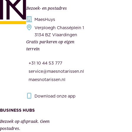
e
,
Bezoek- en postadres
r
o
h
MaesHuys
n
e
Verploegh Chasséplein 1
z
i
3134 BZ Vlaardingen
e
Gratis parkeren op eigen
d
m
terrein
.
e
O
d
+31 10 44 53 777
n
e
service@maesnotarissen.nl
b
w
maesnotarissen.nl
e
e
r
r
Download onze app
i
k
s
BUSINESS HUBS
e
p
r
Bezoek op afspraak. Geen
e
s
postadres.