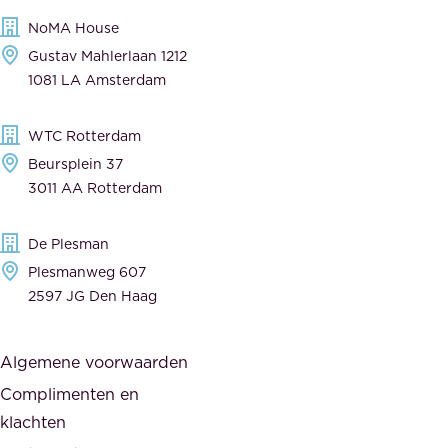
l
,
NoMA House
i
l
Gustav Mahlerlaan 1212
j
e
1081 LA Amsterdam
k
v
,
e
WTC Rotterdam
t
r
Beursplein 37
o
a
3011 AA Rotterdam
e
n
g
c
De Plesman
e
i
Plesmanweg 607
w
e
2597 JG Den Haag
i
r
j
s
Algemene voorwaarden
d
,
Complimenten en
e
d
klachten
n
e