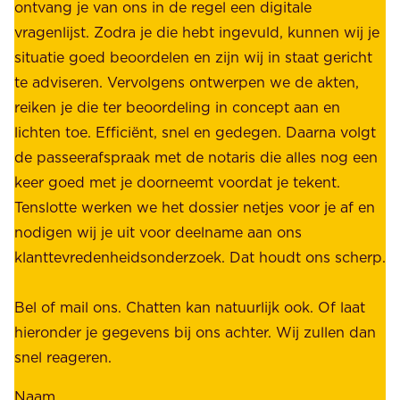
j
ontvang je van ons in de regel een digitale
v
b
vragenlijst. Zodra je die hebt ingevuld, kunnen wij je
o
i
situatie goed beoordelen en zijn wij in staat gericht
o
e
te adviseren. Vervolgens ontwerpen we de akten,
r
d
reiken je die ter beoordeling in concept aan en
o
e
lichten toe. Efficiënt, snel en gedegen. Daarna volgt
n
n
de passeerafspraak met de notaris die alles nog een
z
r
keer goed met je doorneemt voordat je tekent.
e
u
Tenslotte werken we het dossier netjes voor je af en
s
s
nodigen wij je uit voor deelname aan ons
t
t
klanttevredenheidsonderzoek. Dat houdt ons scherp.
a
,
k
b
Bel of mail ons. Chatten kan natuurlijk ook. Of laat
e
e
hieronder je gegevens bij ons achter. Wij zullen dan
h
t
snel reageren.
o
r
l
Naam