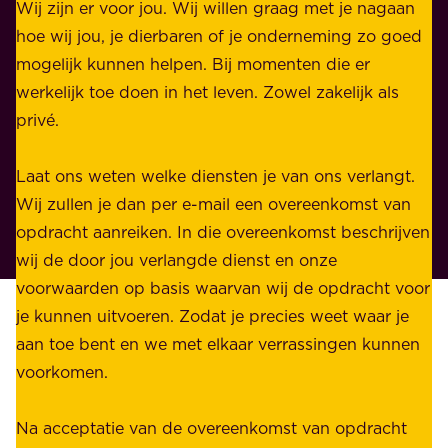
e
Wij zijn er voor jou. Wij willen graag met je nagaan
h
l
hoe wij jou, je dierbaren of je onderneming zo goed
e
i
mogelijk kunnen helpen. Bij momenten die er
i
j
werkelijk toe doen in het leven. Zowel zakelijk als
d
k
privé.
d
e
i
n
Laat ons weten welke diensten je van ons verlangt.
e
p
Wij zullen je dan per e-mail een overeenkomst van
w
r
opdracht aanreiken. In die overeenkomst beschrijven
i
i
wij de door jou verlangde dienst en onze
j
v
voorwaarden op basis waarvan wij de opdracht voor
d
é
je kunnen uitvoeren. Zodat je precies weet waar je
r
.
aan toe bent en we met elkaar verrassingen kunnen
a
voorkomen.
g
W
e
i
Na acceptatie van de overeenkomst van opdracht
n