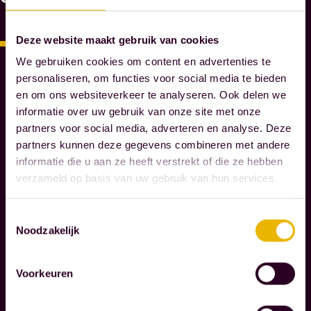
A
R
O
Deze website maakt gebruik van cookies
M
We gebruiken cookies om content en advertenties te
M
personaliseren, om functies voor social media te bieden
A
en om ons websiteverkeer te analyseren. Ook delen we
E
informatie over uw gebruik van onze site met onze
S
partners voor social media, adverteren en analyse. Deze
N
partners kunnen deze gegevens combineren met andere
O
informatie die u aan ze heeft verstrekt of die ze hebben
T
verzameld op basis van uw gebruik van hun services.
A
R
Toestemmingsselectie
I
Noodzakelijk
S
S
E
Voorkeuren
N