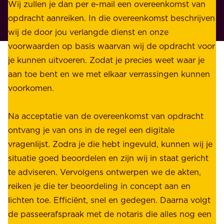
p
Wij zullen je dan per e-mail een overeenkomst van
w
r
opdracht aanreiken. In die overeenkomst beschrijven
i
i
wij de door jou verlangde dienst en onze
j
v
voorwaarden op basis waarvan wij de opdracht voor
d
é
je kunnen uitvoeren. Zodat je precies weet waar je
r
.
aan toe bent en we met elkaar verrassingen kunnen
a
voorkomen.
g
W
e
i
Na acceptatie van de overeenkomst van opdracht
n
j
ontvang je van ons in de regel een digitale
v
b
vragenlijst. Zodra je die hebt ingevuld, kunnen wij je
o
i
situatie goed beoordelen en zijn wij in staat gericht
o
e
te adviseren. Vervolgens ontwerpen we de akten,
r
d
reiken je die ter beoordeling in concept aan en
o
e
lichten toe. Efficiënt, snel en gedegen. Daarna volgt
n
n
de passeerafspraak met de notaris die alles nog een
z