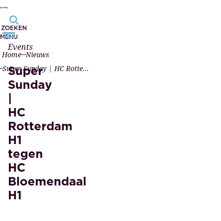
ZOEKEN
MENU
Events
Home
Nieuws
Super
Super Sunday | HC Rotterdam H1 tegen HC Bloemendaal H1
Sunday
|
HC
Rotterdam
H1
tegen
HC
Bloemendaal
H1