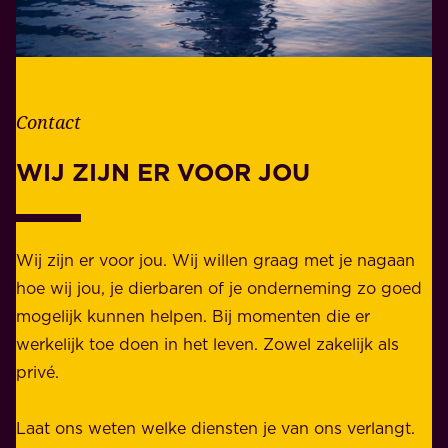
l
o
e
o
v
r
e
d
n
Contact
e
.
l
WIJ ZIJN ER VOOR JOU
Z
i
a
j
k
k
e
Wij zijn er voor jou. Wij willen graag met je nagaan
h
l
hoe wij jou, je dierbaren of je onderneming zo goed
e
i
mogelijk kunnen helpen. Bij momenten die er
i
j
werkelijk toe doen in het leven. Zowel zakelijk als
d
k
privé.
d
e
i
n
Laat ons weten welke diensten je van ons verlangt.
e