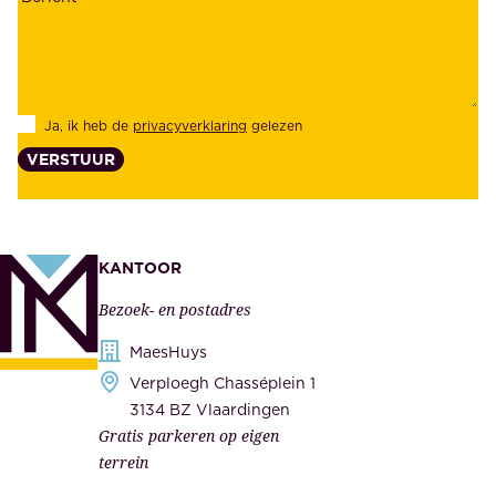
h
z
e
e
i
k
d
l
Ja, ik heb de
privacyverklaring
gelezen
e
a
VERSTUUR
n
n
z
t
e
e
k
n
KANTOOR
e
,
Bezoek- en postadres
r
o
h
MaesHuys
n
e
Verploegh Chasséplein 1
z
i
3134 BZ Vlaardingen
e
Gratis parkeren op eigen
d
m
terrein
.
e