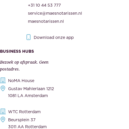
O
d
+31 10 44 53 777
n
e
service@maesnotarissen.nl
b
w
maesnotarissen.nl
e
e
r
r
Download onze app
i
k
s
BUSINESS HUBS
e
p
r
Bezoek op afspraak. Geen
e
s
postadres.
l
,
NoMA House
i
l
Gustav Mahlerlaan 1212
j
e
1081 LA Amsterdam
k
v
,
e
WTC Rotterdam
t
r
Beursplein 37
o
a
3011 AA Rotterdam