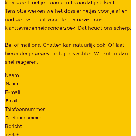
r
keer goed met je doorneemt voordat je tekent.
e
u
Tenslotte werken we het dossier netjes voor je af en
s
s
nodigen wij je uit voor deelname aan ons
t
t
klanttevredenheidsonderzoek. Dat houdt ons scherp.
a
,
k
b
Bel of mail ons. Chatten kan natuurlijk ook. Of laat
e
e
hieronder je gegevens bij ons achter. Wij zullen dan
h
t
snel reageren.
o
r
l
Naam
o
d
u
e
E-mail
w
r
b
s
Telefoonnummer
a
;
a
o
Bericht
r
n