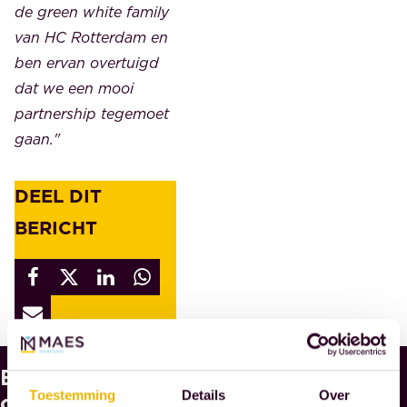
de green white family
van HC Rotterdam en
ben ervan overtuigd
dat we een mooi
partnership tegemoet
gaan."
DEEL DIT
BERICHT
Bekijk
W
A
ook
Toestemming
Details
Over