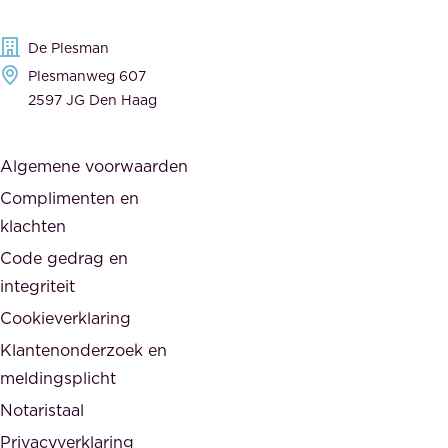
e
n
g
c
De Plesman
e
i
Plesmanweg 607
w
e
2597 JG Den Haag
i
r
j
s
Algemene voorwaarden
d
,
Complimenten en
e
d
klachten
n
e
i
Code gedrag en
o
n
integriteit
v
t
Cookieverklaring
e
e
r
Klantenonderzoek en
g
h
meldingsplicht
e
e
Notaristaal
r
i
Privacyverklaring