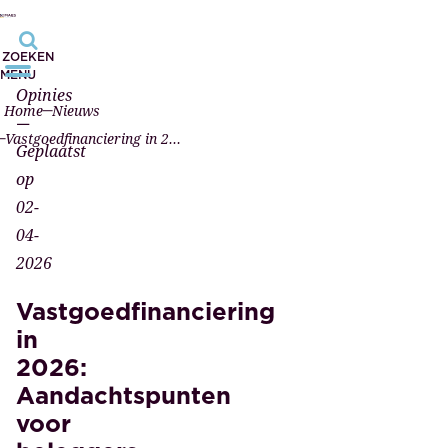
ZOEKEN
MENU
Opinies
Home
Nieuws
—
Vastgoedfinanciering in 2026: Aandachtspunten voor beleggers
Geplaatst
op
02-
04-
2026
Vastgoedfinanciering
in
2026:
Aandachtspunten
voor