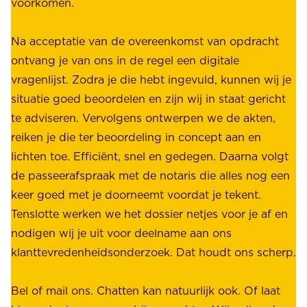
voorkomen.
g
W
e
i
Na acceptatie van de overeenkomst van opdracht
n
j
ontvang je van ons in de regel een digitale
v
b
vragenlijst. Zodra je die hebt ingevuld, kunnen wij je
o
i
situatie goed beoordelen en zijn wij in staat gericht
o
e
te adviseren. Vervolgens ontwerpen we de akten,
r
d
reiken je die ter beoordeling in concept aan en
o
e
lichten toe. Efficiënt, snel en gedegen. Daarna volgt
n
n
de passeerafspraak met de notaris die alles nog een
z
r
keer goed met je doorneemt voordat je tekent.
e
u
Tenslotte werken we het dossier netjes voor je af en
s
s
nodigen wij je uit voor deelname aan ons
t
t
klanttevredenheidsonderzoek. Dat houdt ons scherp.
a
,
k
b
Bel of mail ons. Chatten kan natuurlijk ook. Of laat
e