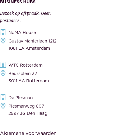
s
BUSINESS HUBS
e
p
r
Bezoek op afspraak. Geen
e
s
postadres.
l
,
NoMA House
i
l
Gustav Mahlerlaan 1212
j
e
1081 LA Amsterdam
k
v
,
e
WTC Rotterdam
t
r
Beursplein 37
o
a
3011 AA Rotterdam
e
n
g
c
De Plesman
e
i
Plesmanweg 607
w
e
2597 JG Den Haag
i
r
j
s
Algemene voorwaarden