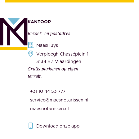
z
t
e
e
k
n
KANTOOR
e
,
Bezoek- en postadres
r
o
h
MaesHuys
n
e
Verploegh Chasséplein 1
z
i
3134 BZ Vlaardingen
e
Gratis parkeren op eigen
d
m
terrein
.
e
O
d
+31 10 44 53 777
n
e
service@maesnotarissen.nl
b
w
maesnotarissen.nl
e
e
r
r
Download onze app
i
k