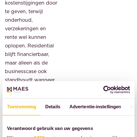
kostenstijgingen door
te geven, terwijl
onderhoud,
verzekeringen en
rente wel kunnen
oplopen. Residential
blijft financierbaar,
maar alleen als de
businesscase ook
standhoudt wanneer
inflatie tijdelijk harder
stijgt dan de
huurgroei.
Toestemming
Details
Advertentie-instellingen
Ov
Het zesde
Verantwoord gebruik van uw gegevens
aandachtspunt is