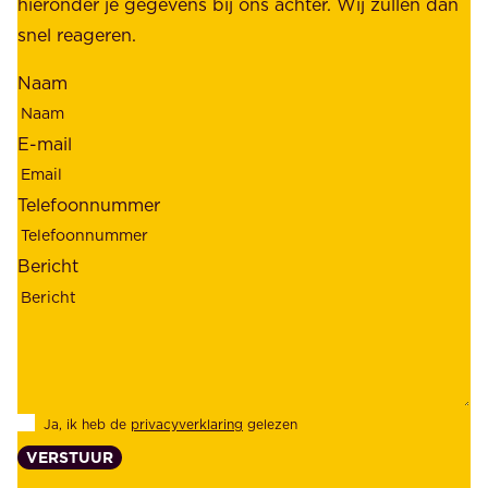
e
hieronder je gegevens bij ons achter. Wij zullen dan
h
t
snel reageren.
o
r
l
Naam
o
d
u
e
E-mail
w
r
b
s
Telefoonnummer
a
;
a
o
Bericht
r
n
h
z
e
e
i
k
d
l
Ja, ik heb de
privacyverklaring
gelezen
e
a
VERSTUUR
n
n