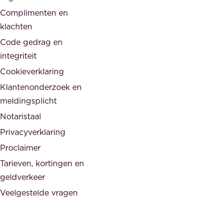
d
,
Complimenten en
e
d
klachten
n
e
i
Code gedrag en
o
n
integriteit
v
t
Cookieverklaring
e
e
r
Klantenonderzoek en
g
h
meldingsplicht
e
e
Notaristaal
r
i
Privacyverklaring
.
d
Proclaimer
e
Tarieven, kortingen en
n
geldverkeer
Veelgestelde vragen
d
e