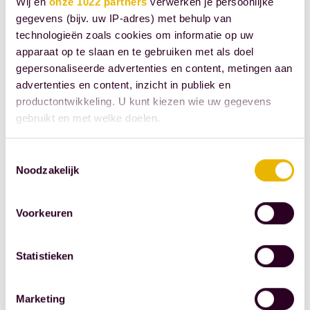
Wij en
onze 1022 partners
verwerken je persoonlijke
sentiment, fiscaliteit
gegevens (bijv. uw IP-adres) met behulp van
en exit. Beleggers zijn
technologieën zoals cookies om informatie op uw
voorzichtiger
apparaat op te slaan en te gebruiken met als doel
geworden;
gepersonaliseerde advertenties en content, metingen aan
volatiliteitsmeters
advertenties en content, inzicht in publiek en
lopen op en
productontwikkeling. U kunt kiezen wie uw gegevens
gebruikt en met welke doelen.
Europese data laten
zien dat zorgen over
Als u het toestaat, willen we ook graag:
Toestemmingsselectie
groei en inflatie
Noodzakelijk
Informatie verzamelen over uw geografische
terugkeren in
locatie, die tot een paar meter nauwkeurig kan zijn
allocatiebeslissingen.
Uw apparaat identificeren door het actief te
Voorkeuren
Dat hoeft niet te
scannen op specifieke eigenschappen (fingerprinting)
leiden tot een
Lees meer over hoe uw persoonlijke gegevens worden
Statistieken
verwerkt en stel uw voorkeuren in het
detailgedeelte
in.
herhaling van de
U kunt uw toestemming op elk moment wijzigen of
forse afwaarderingen
intrekken in de Cookieverklaring.
en volumeterugval
Marketing