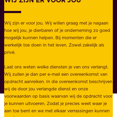
Z
i
a
j
k
k
e
Wij zijn er voor jou. Wij willen graag met je nagaan
h
l
hoe wij jou, je dierbaren of je onderneming zo goed
e
i
mogelijk kunnen helpen. Bij momenten die er
i
j
werkelijk toe doen in het leven. Zowel zakelijk als
d
k
privé.
d
e
i
n
Laat ons weten welke diensten je van ons verlangt.
e
p
Wij zullen je dan per e-mail een overeenkomst van
w
r
opdracht aanreiken. In die overeenkomst beschrijven
i
i
wij de door jou verlangde dienst en onze
j
v
voorwaarden op basis waarvan wij de opdracht voor
d
é
je kunnen uitvoeren. Zodat je precies weet waar je
r
.
aan toe bent en we met elkaar verrassingen kunnen
a