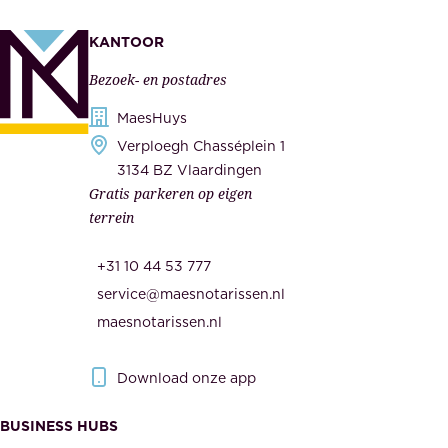
e
e
k
n
KANTOOR
e
,
Bezoek- en postadres
r
o
h
MaesHuys
n
e
Verploegh Chasséplein 1
z
i
3134 BZ Vlaardingen
e
Gratis parkeren op eigen
d
m
terrein
.
e
O
d
+31 10 44 53 777
n
e
service@maesnotarissen.nl
b
w
maesnotarissen.nl
e
e
r
r
Download onze app
i
k
s
BUSINESS HUBS
e