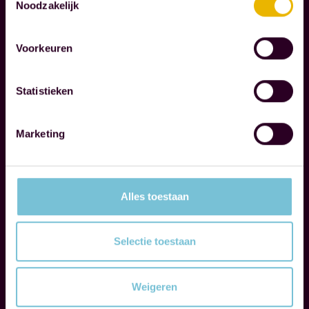
N
Noodzakelijk
O
T
Voorkeuren
A
R
I
Statistieken
S
S
E
Marketing
N
W
Alles toestaan
i
j
Selectie toestaan
b
e
Weigeren
g
Lees verder