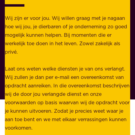
a
j
k
k
e
Wij zijn er voor jou. Wij willen graag met je nagaan
h
l
hoe wij jou, je dierbaren of je onderneming zo goed
e
i
mogelijk kunnen helpen. Bij momenten die er
i
j
werkelijk toe doen in het leven. Zowel zakelijk als
d
k
privé.
d
e
i
n
Laat ons weten welke diensten je van ons verlangt.
e
p
Wij zullen je dan per e-mail een overeenkomst van
w
r
opdracht aanreiken. In die overeenkomst beschrijven
i
i
wij de door jou verlangde dienst en onze
j
v
voorwaarden op basis waarvan wij de opdracht voor
d
é
je kunnen uitvoeren. Zodat je precies weet waar je
r
.
aan toe bent en we met elkaar verrassingen kunnen
a
voorkomen.
g