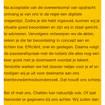
W
e
i
Na acceptatie van de overeenkomst van opdracht
n
j
ontvang je van ons in de regel een digitale
v
b
vragenlijst. Zodra je die hebt ingevuld, kunnen wij je
o
i
situatie goed beoordelen en zijn wij in staat gericht
o
e
te adviseren. Vervolgens ontwerpen we de akten,
r
d
reiken je die ter beoordeling in concept aan en
o
e
lichten toe. Efficiënt, snel en gedegen. Daarna volgt
n
n
de passeerafspraak met de notaris die alles nog een
z
r
keer goed met je doorneemt voordat je tekent.
e
u
Tenslotte werken we het dossier netjes voor je af en
s
s
nodigen wij je uit voor deelname aan ons
t
t
klanttevredenheidsonderzoek. Dat houdt ons scherp.
a
,
k
b
Bel of mail ons. Chatten kan natuurlijk ook. Of laat
e
e
hieronder je gegevens bij ons achter. Wij zullen dan
h