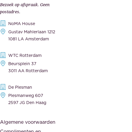
p
r
Bezoek op afspraak. Geen
e
s
postadres.
l
,
NoMA House
i
l
Gustav Mahlerlaan 1212
j
e
1081 LA Amsterdam
k
v
,
e
WTC Rotterdam
t
r
Beursplein 37
o
a
3011 AA Rotterdam
e
n
g
c
De Plesman
e
i
Plesmanweg 607
w
e
2597 JG Den Haag
i
r
j
s
Algemene voorwaarden
d
,
Complimenten en