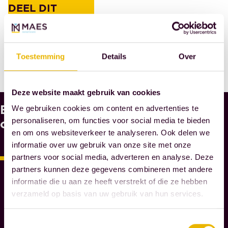
DEEL DIT
BERICHT
Toestemming
Details
Over
Deze website maakt gebruik van cookies
Bekijk
W
We gebruiken cookies om content en advertenties te
A
ook
personaliseren, om functies voor social media te bieden
A
en om ons websiteverkeer te analyseren. Ook delen we
R
informatie over uw gebruik van onze site met onze
O
partners voor social media, adverteren en analyse. Deze
M
partners kunnen deze gegevens combineren met andere
M
informatie die u aan ze heeft verstrekt of die ze hebben
A
verzameld op basis van uw gebruik van hun services.
E
S
Toestemmingsselectie