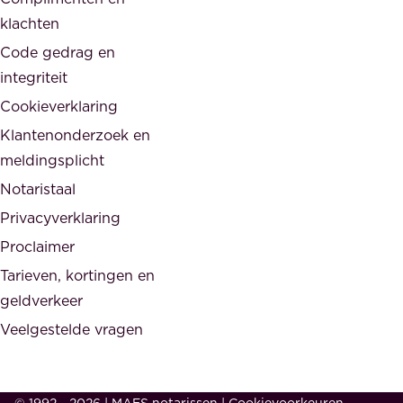
e
d
klachten
n
e
i
Code gedrag en
o
n
integriteit
v
t
Cookieverklaring
e
e
r
Klantenonderzoek en
g
h
meldingsplicht
e
e
Notaristaal
r
i
Privacyverklaring
.
d
Proclaimer
e
Tarieven, kortingen en
n
geldverkeer
Veelgestelde vragen
d
e
s
© 1992 - 2026 | MAES notarissen
|
Cookievoorkeuren