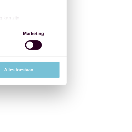
g kan zijn
erprinting)
t
detailgedeelte
in. U kunt uw
Marketing
 media te bieden en om ons
ze partners voor social
nformatie die u aan ze heeft
Alles toestaan