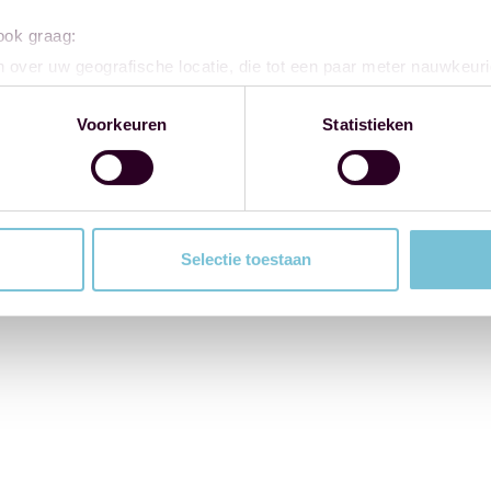
 ook graag:
 over uw geografische locatie, die tot een paar meter nauwkeuri
eren door het actief te scannen op specifieke eigenschappen (fing
onlijke gegevens worden verwerkt en stel uw voorkeuren in he
Voorkeuren
Statistieken
jzigen of intrekken in de Cookieverklaring.
ent en advertenties te personaliseren, om functies voor social
. Ook delen we informatie over uw gebruik van onze site met on
e. Deze partners kunnen deze gegevens combineren met andere i
Selectie toestaan
erzameld op basis van uw gebruik van hun services.