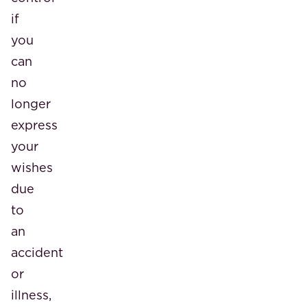
if
you
can
no
longer
express
your
wishes
due
to
an
accident
or
illness,