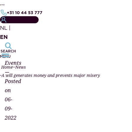
+31 10 44 53 777
MY NOTARY FILE
NL
|
EN
SEARCH
MENU
Events
Home
News
—
A will generates money and prevents major misery
Posted
on
06-
09-
2022