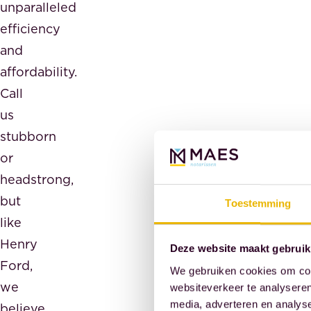
unparalleled
efficiency
and
affordability.
Call
us
stubborn
or
headstrong,
but
Toestemming
like
Henry
Deze website maakt gebruik
Ford,
We gebruiken cookies om cont
we
websiteverkeer te analyseren
media, adverteren en analys
believe