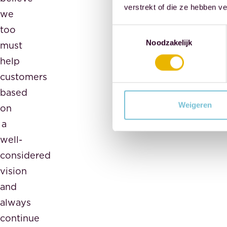
verstrekt of die ze hebben v
we
too
Toestemmingsselectie
Noodzakelijk
must
help
customers
based
Weigeren
on
a
well-
considered
vision
and
always
continue