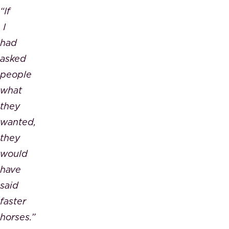
“If
I
had
asked
people
what
they
wanted,
they
would
have
said
faster
horses.”