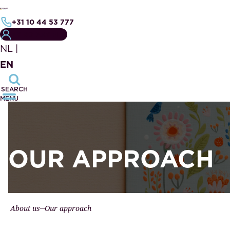
+31 10 44 53 777
MY NOTARY FILE
NL
|
EN
SEARCH
MENU
OUR APPROACH
About us
Our approach