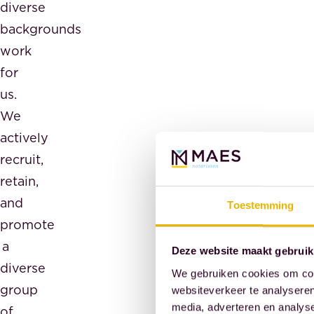
diverse
backgrounds
work
for
us.
We
actively
recruit,
retain,
and
Toestemming
promote
a
Deze website maakt gebruik
diverse
We gebruiken cookies om cont
group
websiteverkeer te analyseren
media, adverteren en analys
of