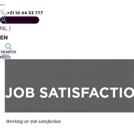
+31 10 44 53 777
MY NOTARY FILE
NL
|
EN
SEARCH
MENU
JOB SATISFACTI
Working at
Job satisfaction