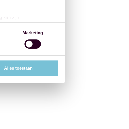
g kan zijn
erprinting)
t
detailgedeelte
in. U kunt uw
Marketing
 media te bieden en om ons
ze partners voor social
nformatie die u aan ze heeft
Alles toestaan