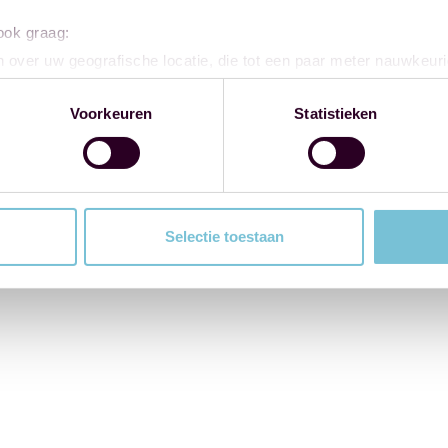
 ook graag:
 over uw geografische locatie, die tot een paar meter nauwkeuri
eren door het actief te scannen op specifieke eigenschappen (fing
onlijke gegevens worden verwerkt en stel uw voorkeuren in he
Voorkeuren
Statistieken
jzigen of intrekken in de Cookieverklaring.
ent en advertenties te personaliseren, om functies voor social
. Ook delen we informatie over uw gebruik van onze site met on
e. Deze partners kunnen deze gegevens combineren met andere i
Selectie toestaan
erzameld op basis van uw gebruik van hun services.