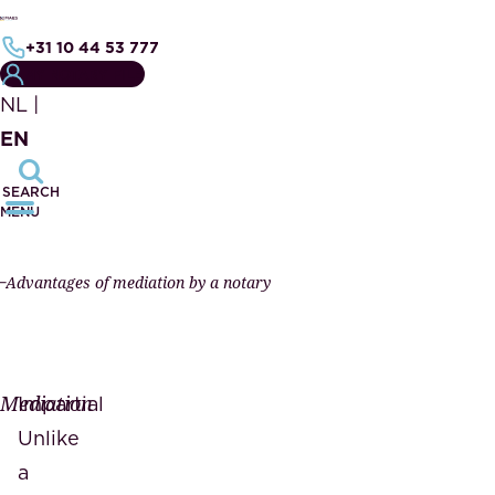
+31 10 44 53 777
MY NOTARY FILE
NL
|
EN
SEARCH
MENU
Advantages of mediation by a notary
Mediation
Impartial
Unlike
a