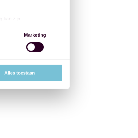
g kan zijn
erprinting)
t
detailgedeelte
in. U kunt uw
Marketing
 media te bieden en om ons
ze partners voor social
nformatie die u aan ze heeft
Alles toestaan