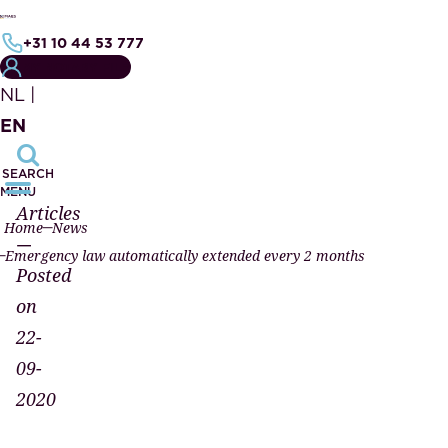
+31 10 44 53 777
MY NOTARY FILE
NL
|
EN
SEARCH
MENU
Articles
Home
News
—
Emergency law automatically extended every 2 months
Posted
on
22-
09-
2020