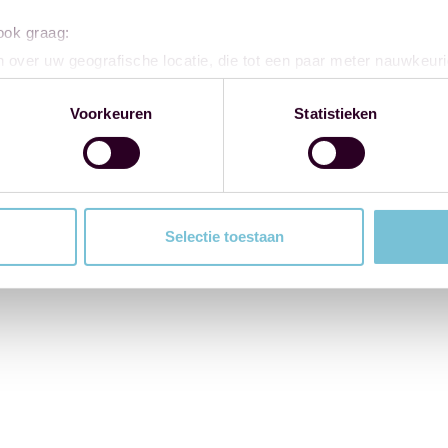
 ook graag:
 over uw geografische locatie, die tot een paar meter nauwkeuri
eren door het actief te scannen op specifieke eigenschappen (fing
onlijke gegevens worden verwerkt en stel uw voorkeuren in he
Voorkeuren
Statistieken
jzigen of intrekken in de Cookieverklaring.
ent en advertenties te personaliseren, om functies voor social
. Ook delen we informatie over uw gebruik van onze site met on
e. Deze partners kunnen deze gegevens combineren met andere i
Selectie toestaan
erzameld op basis van uw gebruik van hun services.