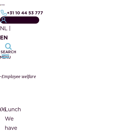
+31 10 44 53 777
MY NOTARY FILE
NL
|
EN
SEARCH
MENU
Employee welfare
06
Lunch
We
have