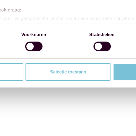
 ook graag:
 over uw geografische locatie, die tot een paar meter nauwkeuri
eren door het actief te scannen op specifieke eigenschappen (fing
onlijke gegevens worden verwerkt en stel uw voorkeuren in he
Voorkeuren
Statistieken
jzigen of intrekken in de Cookieverklaring.
ent en advertenties te personaliseren, om functies voor social
. Ook delen we informatie over uw gebruik van onze site met on
e. Deze partners kunnen deze gegevens combineren met andere i
Selectie toestaan
erzameld op basis van uw gebruik van hun services.