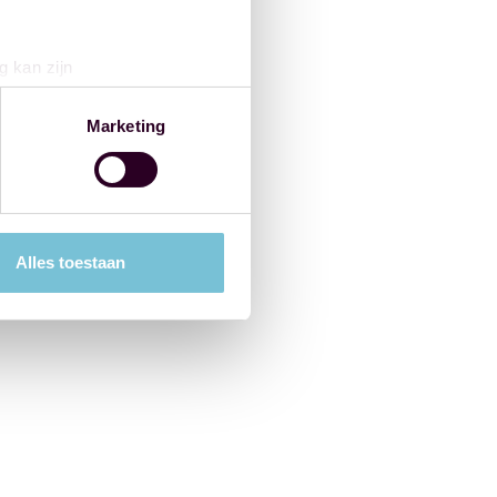
g kan zijn
erprinting)
t
detailgedeelte
in. U kunt uw
Marketing
 media te bieden en om ons
ze partners voor social
nformatie die u aan ze heeft
Alles toestaan