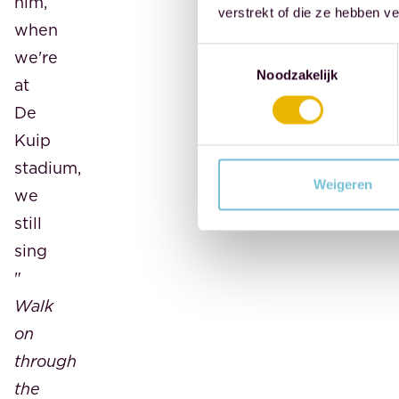
him,
verstrekt of die ze hebben v
when
Toestemmingsselectie
we're
Noodzakelijk
at
De
Kuip
stadium,
Weigeren
we
still
sing
"
Walk
on
through
the