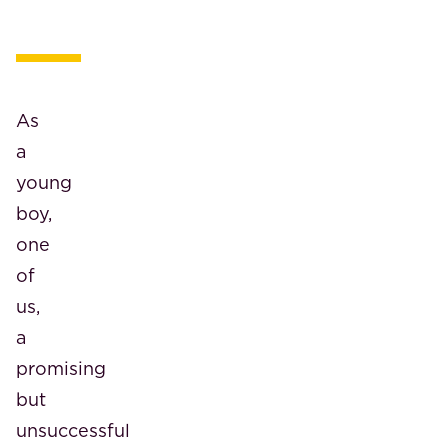
As
a
young
boy,
one
of
us,
a
promising
but
unsuccessful