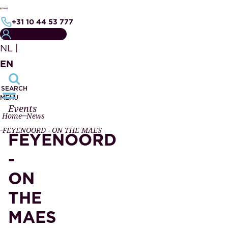
+31 10 44 53 777
MY NOTARY FILE
NL
|
EN
SEARCH
MENU
Events
Home
News
FEYENOORD - ON THE MAES
FEYENOORD
-
ON
THE
MAES