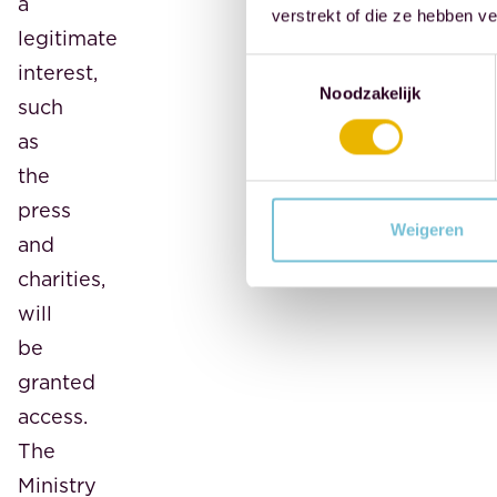
a
verstrekt of die ze hebben v
legitimate
Toestemmingsselectie
interest,
Noodzakelijk
such
as
the
press
Weigeren
and
charities,
will
be
granted
access.
The
Ministry