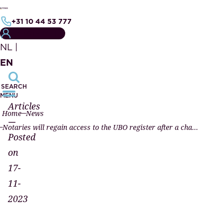
+31 10 44 53 777
MY NOTARY FILE
NL
|
EN
SEARCH
MENU
Articles
Home
News
—
Notaries will regain access to the UBO register after a change in the law
Posted
on
17-
11-
2023