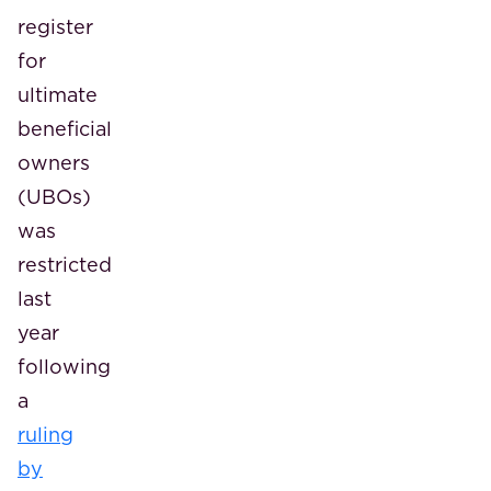
register
for
ultimate
beneficial
owners
(UBOs)
was
restricted
last
year
following
a
ruling
by