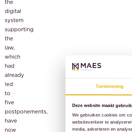
the
digital
system
supporting
the
law,
which
had
already
led
Toestemming
to
five
Deze website maakt gebruik
postponements,
We gebruiken cookies om cont
have
websiteverkeer te analyseren
now
media, adverteren en analys