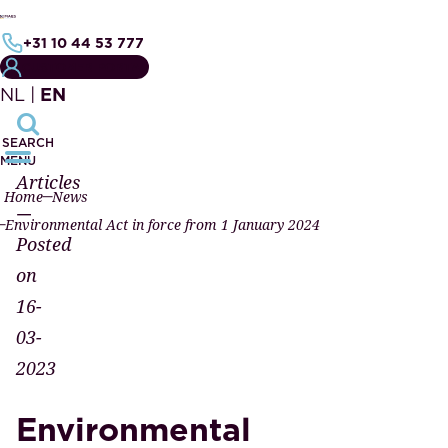
+31 10 44 53 777
CUSTOMER PORTAL
NL
|
EN
SEARCH
MENU
Articles
Home
News
—
Environmental Act in force from 1 January 2024
Posted
on
16-
03-
2023
Environmental