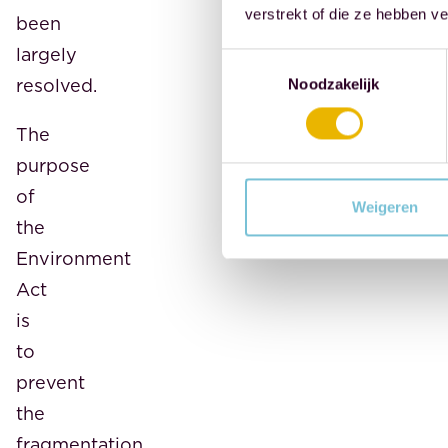
verstrekt of die ze hebben v
been
largely
Toestemmingsselectie
resolved.
Noodzakelijk
The
purpose
of
Weigeren
the
Environment
Act
is
to
prevent
the
fragmentation