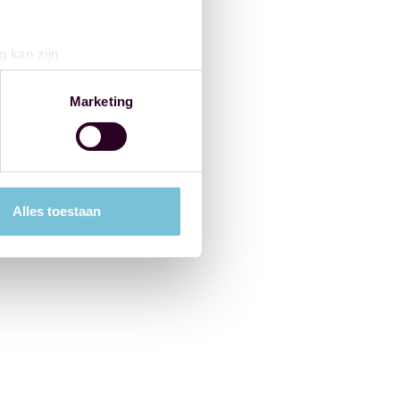
g kan zijn
erprinting)
t
detailgedeelte
in. U kunt uw
Marketing
 media te bieden en om ons
ze partners voor social
nformatie die u aan ze heeft
Alles toestaan