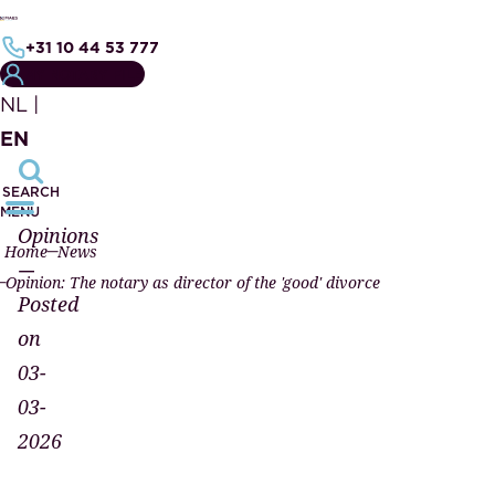
+31 10 44 53 777
MY NOTARY FILE
NL
|
EN
SEARCH
MENU
Opinions
Home
News
—
Opinion: The notary as director of the 'good' divorce
Posted
on
03-
03-
2026