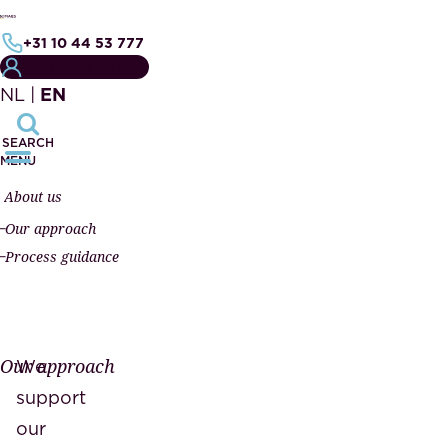
+31 10 44 53 777
CUSTOMER PORTAL
NL
|
EN
SEARCH
MENU
About us
Our approach
Process guidance
Our approach
We
support
our