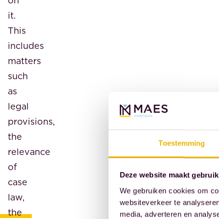
on
it.
This
includes
matters
such
as
legal
provisions,
the
Toestemming
relevance
of
Deze website maakt gebruik
case
We gebruiken cookies om cont
law,
websiteverkeer te analyseren
the
media, adverteren en analys