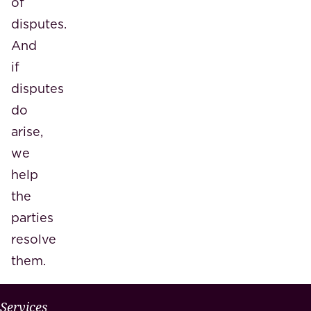
of
disputes.
And
if
disputes
do
arise,
we
help
the
parties
resolve
them.
Services
W