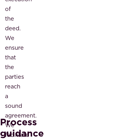
of
the
deed.
We
ensure
that
the
parties
reach
a
sound
agreement.
Process
We
guidance
facilitate