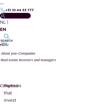
+31 10 44 53 777
MY NOTARY FILE
NL
|
EN
SEARCH
MENU
About you
Companies
Real estate investors and managers
Companies
Parties
that
invest