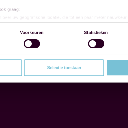
 ook graag:
 over uw geografische locatie, die tot een paar meter nauwkeuri
eren door het actief te scannen op specifieke eigenschappen (fing
onlijke gegevens worden verwerkt en stel uw voorkeuren in he
Voorkeuren
Statistieken
jzigen of intrekken in de Cookieverklaring.
ent en advertenties te personaliseren, om functies voor social
. Ook delen we informatie over uw gebruik van onze site met on
e. Deze partners kunnen deze gegevens combineren met andere i
Selectie toestaan
erzameld op basis van uw gebruik van hun services.