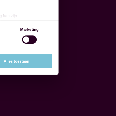
g kan zijn
erprinting)
t
detailgedeelte
in. U kunt uw
Marketing
 media te bieden en om ons
ze partners voor social
nformatie die u aan ze heeft
Alles toestaan