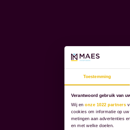
c
P
l
O
i
R
e
A
n
T
t
E
S
s
O
t
C
h
Toestemming
I
r
A
o
L
Verantwoord gebruik van u
u
R
Wij en
onze 1022 partners
v
g
E
cookies om informatie op uw 
h
S
metingen aan advertenties en
en met welke doelen.
t
P