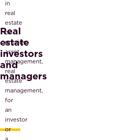
in
real
estate
Real
or
estate
provide
investors
asset
management,
and
real
managers
estate
management,
for
an
investor
or
a