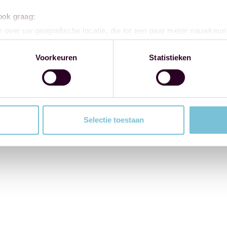
 ook graag:
 over uw geografische locatie, die tot een paar meter nauwkeuri
eren door het actief te scannen op specifieke eigenschappen (fing
onlijke gegevens worden verwerkt en stel uw voorkeuren in he
Voorkeuren
Statistieken
jzigen of intrekken in de Cookieverklaring.
ent en advertenties te personaliseren, om functies voor social
. Ook delen we informatie over uw gebruik van onze site met on
e. Deze partners kunnen deze gegevens combineren met andere i
Selectie toestaan
erzameld op basis van uw gebruik van hun services.