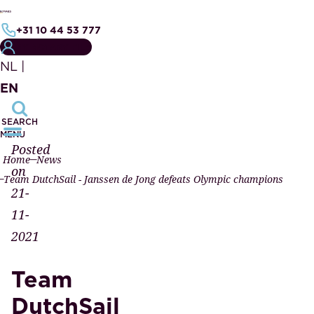
+31 10 44 53 777
MY NOTARY FILE
NL
|
EN
SEARCH
MENU
Posted
Home
News
on
Team DutchSail - Janssen de Jong defeats Olympic champions
21-
11-
2021
Team
DutchSail