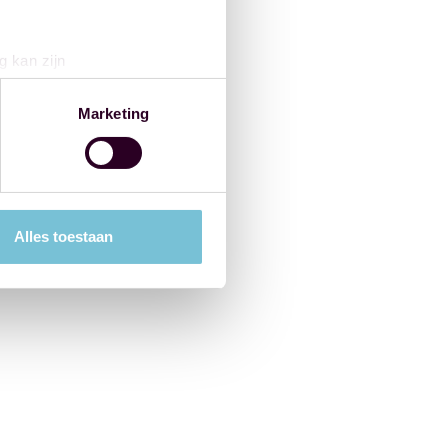
g kan zijn
erprinting)
t
detailgedeelte
in. U kunt uw
Marketing
 media te bieden en om ons
ze partners voor social
nformatie die u aan ze heeft
Alles toestaan