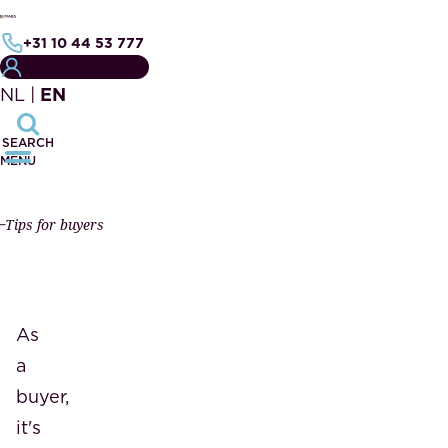
+31 10 44 53 777
CUSTOMER PORTAL
NL
|
EN
SEARCH
MENU
Tips for buyers
As
a
buyer,
it's