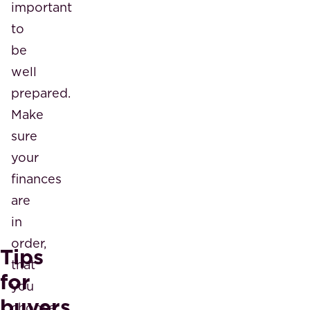
important
to
be
well
prepared.
Make
sure
your
finances
are
in
order,
Tips
that
for
you
buyers
choose