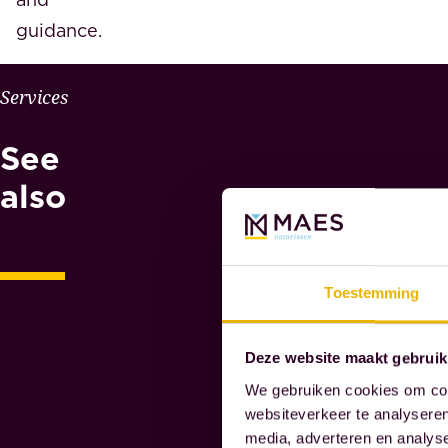
guidance.
Services
W
H
See
Y
M
also
A
E
S
N
Toestemming
O
T
Deze website maakt gebruik
A
We gebruiken cookies om cont
R
websiteverkeer te analyseren
I
media, adverteren en analys