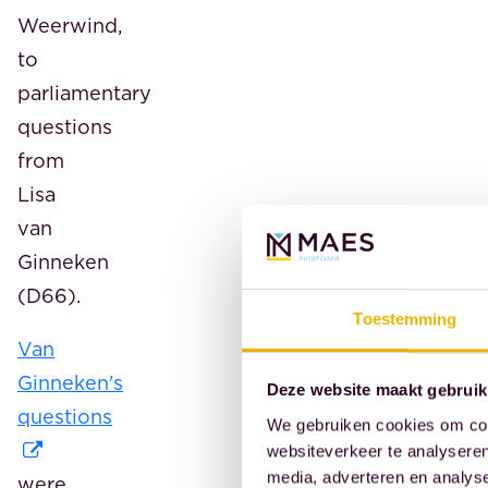
Weerwind,
to
parliamentary
questions
from
Lisa
van
Ginneken
(D66).
Toestemming
Van
Ginneken's
Deze website maakt gebruik
questions
We gebruiken cookies om cont
websiteverkeer te analyseren
media, adverteren en analys
were