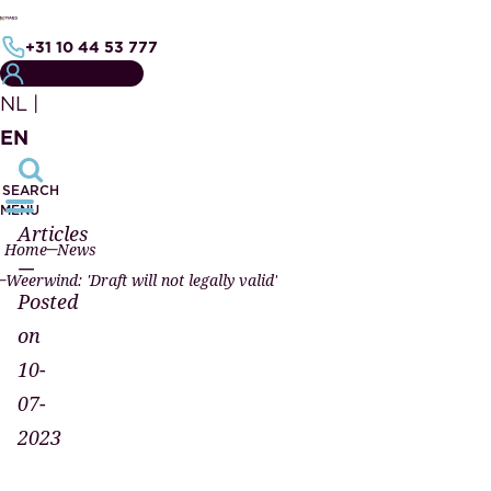
+31 10 44 53 777
MY NOTARY FILE
NL
|
EN
SEARCH
MENU
Articles
Home
News
—
Weerwind: 'Draft will not legally valid'
Posted
on
10-
07-
2023