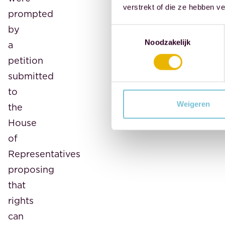
verstrekt of die ze hebben v
prompted
by
Toestemmingsselectie
Noodzakelijk
a
petition
submitted
to
Weigeren
the
House
of
Representatives
proposing
that
rights
can