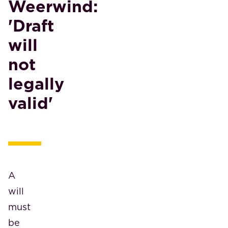
Weerwind:
'Draft
will
not
legally
valid'
A
will
must
be