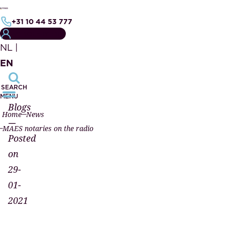
+31 10 44 53 777
MY NOTARY FILE
NL
|
EN
SEARCH
MENU
Blogs
Home
News
—
MAES notaries on the radio
Posted
on
29-
01-
2021