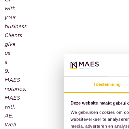
with
your
business.
Clients
give
us
a
9.
MAES
Toestemming
notaries.
MAES
Deze website maakt gebruik
with
We gebruiken cookies om cont
AE.
websiteverkeer te analyseren
Well
media, adverteren en analys