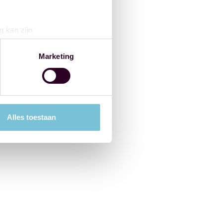
g kan zijn
erprinting)
t
detailgedeelte
in. U kunt uw
Marketing
 media te bieden en om ons
ze partners voor social
nformatie die u aan ze heeft
Alles toestaan