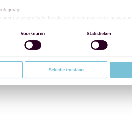
 ook graag:
 over uw geografische locatie, die tot een paar meter nauwkeuri
eren door het actief te scannen op specifieke eigenschappen (fing
onlijke gegevens worden verwerkt en stel uw voorkeuren in he
Voorkeuren
Statistieken
jzigen of intrekken in de Cookieverklaring.
ent en advertenties te personaliseren, om functies voor social
. Ook delen we informatie over uw gebruik van onze site met on
e. Deze partners kunnen deze gegevens combineren met andere i
Selectie toestaan
erzameld op basis van uw gebruik van hun services.