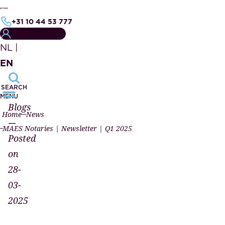
+31 10 44 53 777
MY NOTARY FILE
NL
|
EN
SEARCH
MENU
Blogs
Home
News
—
MAES Notaries | Newsletter | Q1 2025
Posted
on
28-
03-
2025