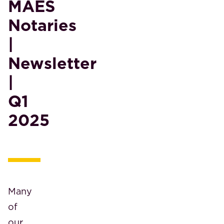
MAES
Notaries
|
Newsletter
|
Q1
2025
Many
of
our