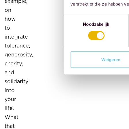
example,
verstrekt of die ze hebben v
on
Toestemmingsselectie
how
Noodzakelijk
to
integrate
tolerance,
generosity,
Weigeren
charity,
and
solidarity
into
your
life.
What
that