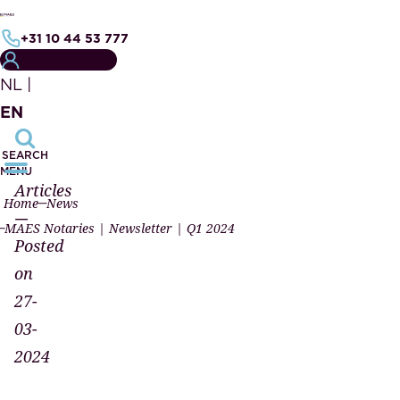
+31 10 44 53 777
MY NOTARY FILE
NL
|
EN
SEARCH
MENU
Articles
Home
News
—
MAES Notaries | Newsletter | Q1 2024
Posted
on
27-
03-
2024