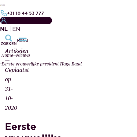
+31 10 44 53 777
MIJN NOTARISDOSSIER
NL
|
EN
MENU
ZOEKEN
Artikelen
Home
Nieuws
—
Eerste vrouwelijke president Hoge Raad
Geplaatst
op
31-
10-
2020
Eerste