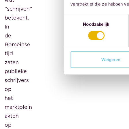
verstrekt of die ze hebben v
''schrijven''
betekent.
Toestemmingsselectie
Noodzakelijk
In
de
Romeinse
tijd
Weigeren
zaten
publieke
schrijvers
op
het
marktplein
akten
op