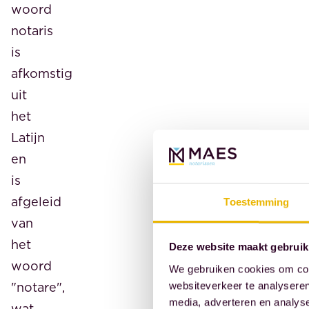
woord
notaris
is
afkomstig
uit
het
Latijn
en
is
afgeleid
Toestemming
van
het
Deze website maakt gebruik
woord
We gebruiken cookies om cont
"notare",
websiteverkeer te analyseren
media, adverteren en analys
wat