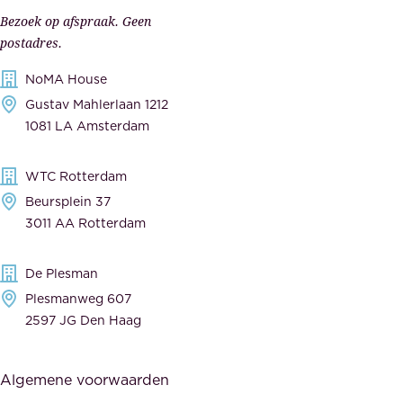
a
,
z
Bezoek op afspraak. Geen
e
n
g
postadres.
e
a
g
e
k
n
NoMA House
r
l
l
t
Gustav Mahlerlaan 1212
a
d
a
w
1081 LA Amsterdam
t
t
n
o
i
e
t
o
WTC Rotterdam
s
l
e
r
Beursplein 37
T
e
n
3011 AA Rotterdam
d
i
n
d
i
p
e
i
De Plesman
n
s
n
e
Plesmanweg 607
g
&
v
2597 JG Den Haag
e
b
T
a
x
e
r
n
t
h
Algemene voorwaarden
i
d
r
o