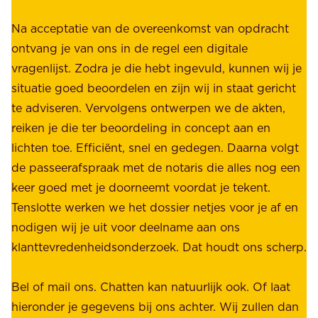
n
t
e
a
M
Na acceptatie van de overeenkomst van opdracht
e
n
n
A
ontvang je van ons in de regel een digitale
(
k
d
E
vragenlijst. Zodra je die hebt ingevuld, kunnen wij je
p
a
e
S
situatie goed beoordelen en zijn wij in staat gericht
e
n
n
n
te adviseren. Vervolgens ontwerpen we de akten,
r
d
z
o
reiken je die ter beoordeling in concept aan en
s
i
i
t
lichten toe. Efficiënt, snel en gedegen. Daarna volgt
o
d
j
a
de passeerafspraak met de notaris die alles nog een
o
a
n
r
keer goed met je doorneemt voordat je tekent.
n
a
d
i
Tenslotte werken we het dossier netjes voor je af en
l
t
e
s
nodigen wij je uit voor deelname aan ons
i
-
h
s
klanttevredenheidsonderzoek. Dat houdt ons scherp.
j
n
e
e
k
o
l
n
Bel of mail ons. Chatten kan natuurlijk ook. Of laat
e
t
e
o
hieronder je gegevens bij ons achter. Wij zullen dan
)
a
d