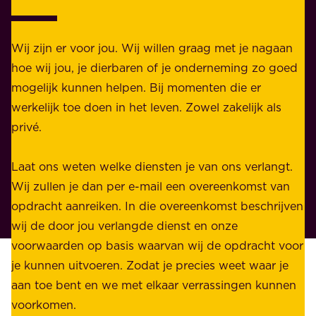
t
z
e
n
i
i
n
a
e
Wij zijn er voor jou. Wij willen graag met je nagaan
j
,
f
b
hoe wij jou, je dierbaren of je onderneming zo goed
n
w
s
i
mogelijk kunnen helpen. Bij momenten die er
o
e
p
j
werkelijk toe doen in het leven. Zowel zakelijk als
m
r
r
e
privé.
v
k
a
e
o
s
k
n
Laat ons weten welke diensten je van ons verlangt.
o
t
e
k
Wij zullen je dan per e-mail een overeenkomst van
r
u
n
o
opdracht aanreiken. In die overeenkomst beschrijven
e
d
i
m
wij de door jou verlangde dienst en onze
e
e
n
s
voorwaarden op basis waarvan wij de opdracht voor
n
n
g
t
je kunnen uitvoeren. Zodat je precies weet waar je
g
t
e
v
aan toe bent en we met elkaar verrassingen kunnen
r
e
p
a
voorkomen.
o
n
l