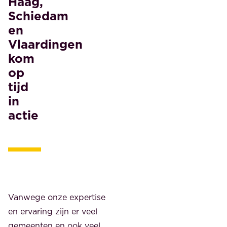
Haag,
Schiedam
en
Vlaardingen
kom
op
tijd
in
actie
Vanwege onze expertise
en ervaring zijn er veel
gemeenten en ook veel