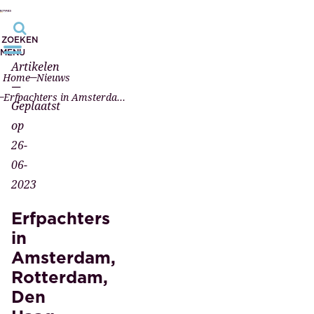
ZOEKEN
MENU
Artikelen
Home
Nieuws
—
Erfpachters in Amsterdam, Rotterdam, Den Haag, Schiedam en Vlaardingen kom op tijd in actie
Geplaatst
op
26-
06-
2023
Erfpachters
in
Amsterdam,
Rotterdam,
Den