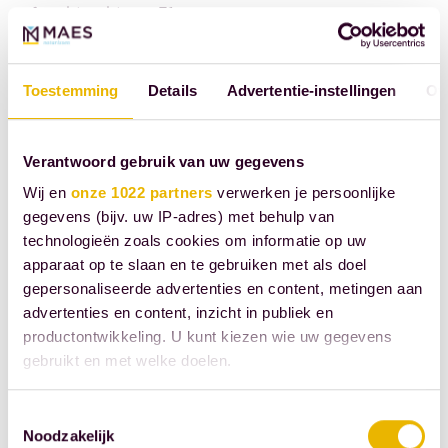
erfpachtrecht per 31
december 2025. Conform
de Algemene Bepalingen
Toestemming
Details
Advertentie-instellingen
Ov
uit 1986 doet de
gemeente Den Haag, als
eigenaar, ongeveer 2 jaar
Verantwoord gebruik van uw gegevens
voor het eindigen van het
Wij en
onze 1022 partners
verwerken je persoonlijke
erfpachtrecht, een
gegevens (bijv. uw IP-adres) met behulp van
aanbieding tot heruitgifte
technologieën zoals cookies om informatie op uw
van het erfpachtrecht aan
apparaat op te slaan en te gebruiken met als doel
gepersonaliseerde advertenties en content, metingen aan
de zittende erfpachters.
advertenties en content, inzicht in publiek en
Deze projectmatige
productontwikkeling. U kunt kiezen wie uw gegevens
aanbieding hebben de
gebruikt en met welke doelen.
erfpachters in maart 2023
ontvangen. De grondslag
Als u het toestaat, willen we ook graag:
Toestemmingsselectie
voor de canon is de
Noodzakelijk
Informatie verzamelen over uw geografische