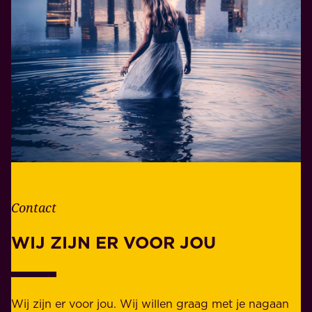
n
e
i
r
n
a
h
n
e
t
t
w
l
o
e
o
v
r
e
d
n
Contact
e
.
l
WIJ ZIJN ER VOOR JOU
Z
i
a
j
k
k
e
Wij zijn er voor jou. Wij willen graag met je nagaan
h