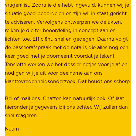
b
vragenlijst. Zodra je die hebt ingevuld, kunnen wij je
o
i
situatie goed beoordelen en zijn wij in staat gericht
o
e
te adviseren. Vervolgens ontwerpen we de akten,
r
d
reiken je die ter beoordeling in concept aan en
o
e
lichten toe. Efficiënt, snel en gedegen. Daarna volgt
n
n
de passeerafspraak met de notaris die alles nog een
z
r
keer goed met je doorneemt voordat je tekent.
e
u
Tenslotte werken we het dossier netjes voor je af en
s
s
nodigen wij je uit voor deelname aan ons
t
t
klanttevredenheidsonderzoek. Dat houdt ons scherp.
a
,
k
b
Bel of mail ons. Chatten kan natuurlijk ook. Of laat
e
e
hieronder je gegevens bij ons achter. Wij zullen dan
h
t
snel reageren.
o
r
l
Naam
o
d