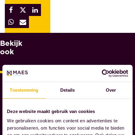
Bekijk
W
A
ook
A
R
O
M
M
Toestemming
Details
Over
A
E
S
Deze website maakt gebruik van cookies
N
O
We gebruiken cookies om content en advertenties te
T
personaliseren, om functies voor social media te bieden