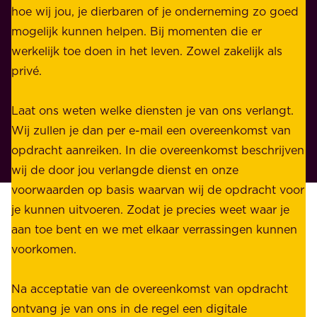
l
hoe wij jou, je dierbaren of je onderneming zo goed
e
i
mogelijk kunnen helpen. Bij momenten die er
i
j
werkelijk toe doen in het leven. Zowel zakelijk als
d
k
privé.
d
e
i
n
Laat ons weten welke diensten je van ons verlangt.
e
p
Wij zullen je dan per e-mail een overeenkomst van
w
r
opdracht aanreiken. In die overeenkomst beschrijven
i
i
wij de door jou verlangde dienst en onze
j
v
voorwaarden op basis waarvan wij de opdracht voor
d
é
je kunnen uitvoeren. Zodat je precies weet waar je
r
.
aan toe bent en we met elkaar verrassingen kunnen
a
voorkomen.
g
W
e
i
Na acceptatie van de overeenkomst van opdracht
n
j
ontvang je van ons in de regel een digitale
v