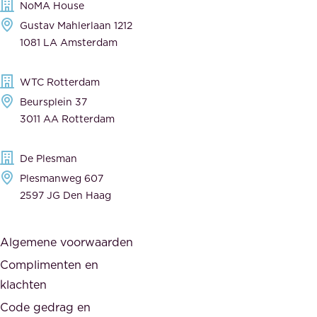
NoMA House
i
l
Gustav Mahlerlaan 1212
j
e
1081 LA Amsterdam
k
v
,
e
WTC Rotterdam
t
r
Beursplein 37
o
a
3011 AA Rotterdam
e
n
g
c
De Plesman
e
i
Plesmanweg 607
w
e
2597 JG Den Haag
i
r
j
s
Algemene voorwaarden
d
,
Complimenten en
e
d
klachten
n
e
i
Code gedrag en
o