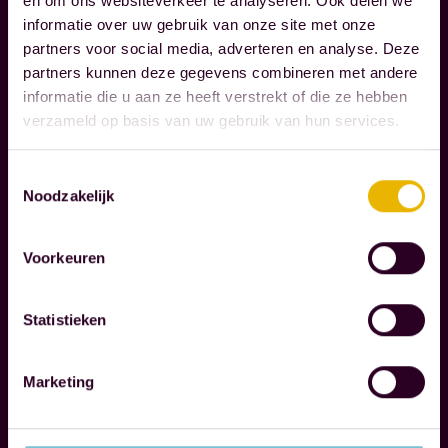
A
en om ons websiteverkeer te analyseren. Ook delen we
R
informatie over uw gebruik van onze site met onze
I
partners voor social media, adverteren en analyse. Deze
S
partners kunnen deze gegevens combineren met andere
S
informatie die u aan ze heeft verstrekt of die ze hebben
E
verzameld op basis van uw gebruik van hun services.
N
Toestemmingsselectie
Noodzakelijk
W
i
Voorkeuren
j
b
e
Statistieken
g
Lees verder
e
Marketing
l
M
e