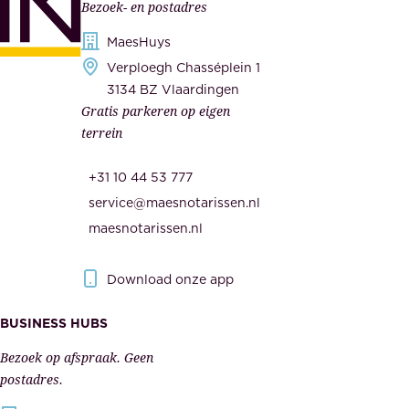
Bezoek- en postadres
r
o
h
MaesHuys
n
e
Verploegh Chasséplein 1
z
i
3134 BZ Vlaardingen
e
Gratis parkeren op eigen
d
m
terrein
.
e
O
d
+31 10 44 53 777
n
e
service@maesnotarissen.nl
b
w
maesnotarissen.nl
e
e
r
r
Download onze app
i
k
s
BUSINESS HUBS
e
p
r
Bezoek op afspraak. Geen
e
s
postadres.
l
,