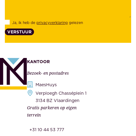
i
k
d
l
Ja, ik heb de
privacyverklaring
gelezen
e
a
VERSTUUR
n
n
z
t
e
e
k
n
KANTOOR
e
,
Bezoek- en postadres
r
o
h
MaesHuys
n
e
Verploegh Chasséplein 1
z
i
3134 BZ Vlaardingen
e
Gratis parkeren op eigen
d
m
terrein
.
e
O
d
+31 10 44 53 777
n
e