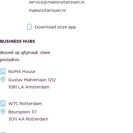
service@maesnotarissen.nl
b
w
maesnotarissen.nl
e
e
r
r
Download onze app
i
k
s
BUSINESS HUBS
e
p
r
Bezoek op afspraak. Geen
e
s
postadres.
l
,
NoMA House
i
l
Gustav Mahlerlaan 1212
j
e
1081 LA Amsterdam
k
v
,
e
WTC Rotterdam
t
r
Beursplein 37
o
a
3011 AA Rotterdam
e
n
g
c