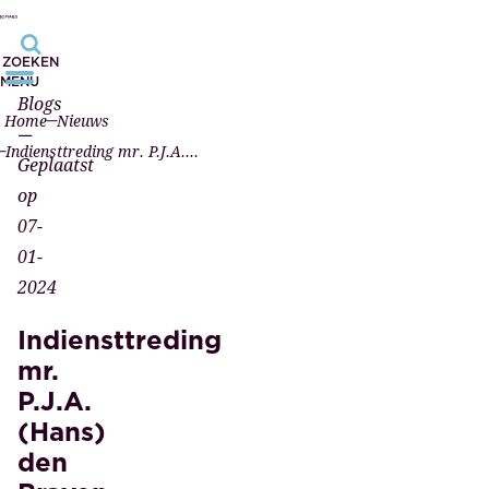
ZOEKEN
MENU
Blogs
Home
Nieuws
—
Indiensttreding mr. P.J.A. (Hans) den Braven, kandidaat-notaris
Geplaatst
op
07-
01-
2024
Indiensttreding
mr.
P.J.A.
(Hans)
den