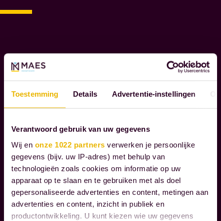
O
M
M
A
E
S
N
O
Toestemming
Details
Advertentie-instellingen
Ov
T
A
R
Verantwoord gebruik van uw gegevens
I
Wij en
onze 1022 partners
verwerken je persoonlijke
S
gegevens (bijv. uw IP-adres) met behulp van
S
technologieën zoals cookies om informatie op uw
E
apparaat op te slaan en te gebruiken met als doel
N
gepersonaliseerde advertenties en content, metingen aan
advertenties en content, inzicht in publiek en
productontwikkeling. U kunt kiezen wie uw gegevens
W