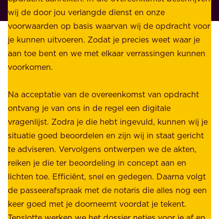
i
wij de door jou verlangde dienst en onze
j
v
voorwaarden op basis waarvan wij de opdracht voor
d
é
je kunnen uitvoeren. Zodat je precies weet waar je
r
.
aan toe bent en we met elkaar verrassingen kunnen
a
voorkomen.
g
W
e
i
Na acceptatie van de overeenkomst van opdracht
n
j
ontvang je van ons in de regel een digitale
v
b
vragenlijst. Zodra je die hebt ingevuld, kunnen wij je
o
i
situatie goed beoordelen en zijn wij in staat gericht
o
e
te adviseren. Vervolgens ontwerpen we de akten,
r
d
reiken je die ter beoordeling in concept aan en
o
e
lichten toe. Efficiënt, snel en gedegen. Daarna volgt
n
n
de passeerafspraak met de notaris die alles nog een
z
r
keer goed met je doorneemt voordat je tekent.
e
u
Tenslotte werken we het dossier netjes voor je af en
s