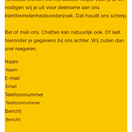
s
nodigen wij je uit voor deelname aan ons
t
t
klanttevredenheidsonderzoek. Dat houdt ons scherp.
a
,
k
b
Bel of mail ons. Chatten kan natuurlijk ook. Of laat
e
e
hieronder je gegevens bij ons achter. Wij zullen dan
h
t
snel reageren.
o
r
l
Naam
o
d
u
e
E-mail
w
r
b
s
Telefoonnummer
a
;
a
o
Bericht
r
n
h
z
e
e