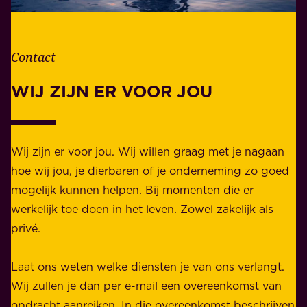
v
r
e
d
n
Contact
e
.
l
WIJ ZIJN ER VOOR JOU
Z
i
a
j
k
k
e
Wij zijn er voor jou. Wij willen graag met je nagaan
h
l
hoe wij jou, je dierbaren of je onderneming zo goed
e
i
mogelijk kunnen helpen. Bij momenten die er
i
j
werkelijk toe doen in het leven. Zowel zakelijk als
d
k
privé.
d
e
i
n
Laat ons weten welke diensten je van ons verlangt.
e
p
Wij zullen je dan per e-mail een overeenkomst van
w
r
opdracht aanreiken. In die overeenkomst beschrijven
i