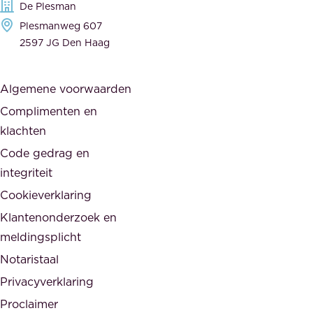
De Plesman
e
i
Plesmanweg 607
w
e
2597 JG Den Haag
i
r
j
s
Algemene voorwaarden
d
,
Complimenten en
e
d
klachten
n
e
i
Code gedrag en
o
n
integriteit
v
t
Cookieverklaring
e
e
r
Klantenonderzoek en
g
h
meldingsplicht
e
e
Notaristaal
r
i
Privacyverklaring
.
d
Proclaimer
e