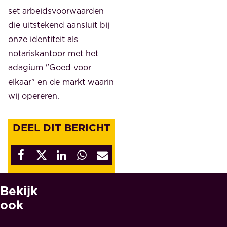
set arbeidsvoorwaarden
die uitstekend aansluit bij
onze identiteit als
notariskantoor met het
adagium "Goed voor
elkaar" en de markt waarin
wij opereren.
DEEL DIT BERICHT
Bekijk
W
A
ook
A
R