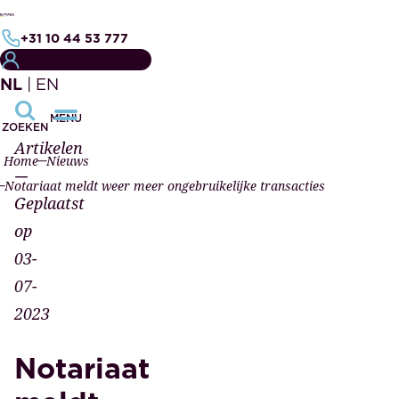
+31 10 44 53 777
MIJN NOTARISDOSSIER
NL
|
EN
MENU
ZOEKEN
Artikelen
Home
Nieuws
—
Notariaat meldt weer meer ongebruikelijke transacties
Geplaatst
op
03-
07-
2023
Notariaat