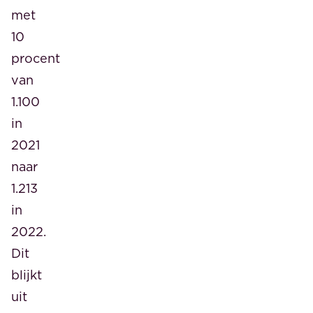
met
10
procent
van
1.100
in
2021
naar
1.213
in
2022.
Dit
blijkt
uit