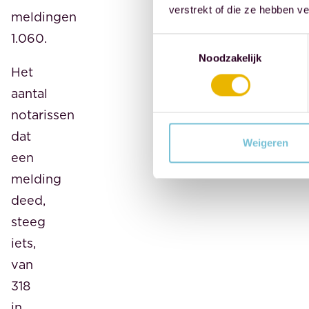
verstrekt of die ze hebben v
meldingen
1.060.
Toestemmingsselectie
Noodzakelijk
Het
aantal
notarissen
dat
Weigeren
een
melding
deed,
steeg
iets,
van
318
in