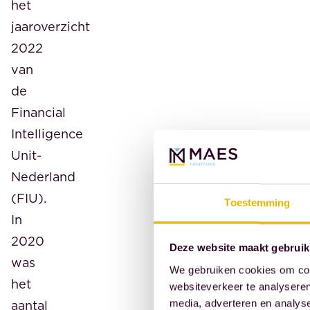
het
jaaroverzicht
2022
van
de
Financial
Intelligence
Unit-
Nederland
(FIU).
Toestemming
In
2020
Deze website maakt gebruik
was
We gebruiken cookies om cont
het
websiteverkeer te analyseren
aantal
media, adverteren en analys