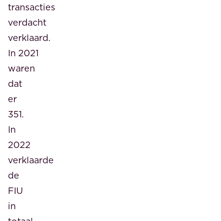
transacties
verdacht
verklaard.
In 2021
waren
dat
er
351.
In
2022
verklaarde
de
FIU
in