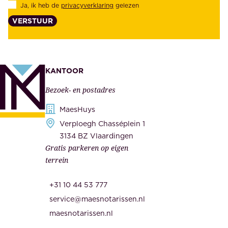
Ja, ik heb de
privacyverklaring
gelezen
e
a
VERSTUUR
n
n
z
t
e
e
k
n
KANTOOR
e
,
Bezoek- en postadres
r
o
h
MaesHuys
n
e
Verploegh Chasséplein 1
z
i
3134 BZ Vlaardingen
e
Gratis parkeren op eigen
d
m
terrein
.
e
O
d
+31 10 44 53 777
n
e
service@maesnotarissen.nl
b
w
maesnotarissen.nl
e
e