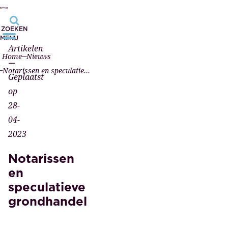
ZOEKEN
MENU
Artikelen
Home
Nieuws
—
Notarissen en speculatieve grondhandel
Geplaatst
op
28-
04-
2023
Notarissen
en
speculatieve
grondhandel