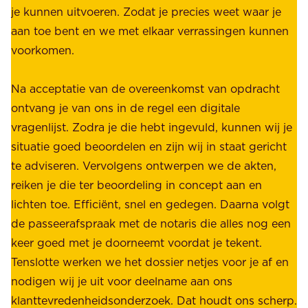
é
je kunnen uitvoeren. Zodat je precies weet waar je
r
.
aan toe bent en we met elkaar verrassingen kunnen
a
voorkomen.
g
W
e
i
Na acceptatie van de overeenkomst van opdracht
n
j
ontvang je van ons in de regel een digitale
v
b
vragenlijst. Zodra je die hebt ingevuld, kunnen wij je
o
i
situatie goed beoordelen en zijn wij in staat gericht
o
e
te adviseren. Vervolgens ontwerpen we de akten,
r
d
reiken je die ter beoordeling in concept aan en
o
e
lichten toe. Efficiënt, snel en gedegen. Daarna volgt
n
n
de passeerafspraak met de notaris die alles nog een
z
r
keer goed met je doorneemt voordat je tekent.
e
u
Tenslotte werken we het dossier netjes voor je af en
s
s
nodigen wij je uit voor deelname aan ons
t
t
klanttevredenheidsonderzoek. Dat houdt ons scherp.
a