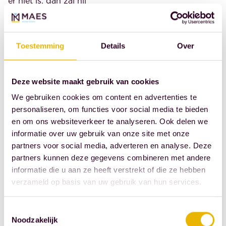
er niet is, dan zal hij
dienst moeten weigeren,
want dan is het
verboden de warme
Toestemming
Details
Over
grond aan te bieden. En
als het een
Deze website maakt gebruik van cookies
vergunningsplichtige
We gebruiken cookies om content en advertenties te
transactie is waarvoor
personaliseren, om functies voor social media te bieden
een vergunning is
en om ons websiteverkeer te analyseren. Ook delen we
verleend, is het dan wél
informatie over uw gebruik van onze site met onze
goed?
partners voor social media, adverteren en analyse. Deze
partners kunnen deze gegevens combineren met andere
De AFM-vergunning ziet
informatie die u aan ze heeft verstrekt of die ze hebben
op de antecedenten van
verzameld op basis van uw gebruik van hun services.
de personen en op de
organisatie van de
Toestemmingsselectie
instelling die de grond
Noodzakelijk