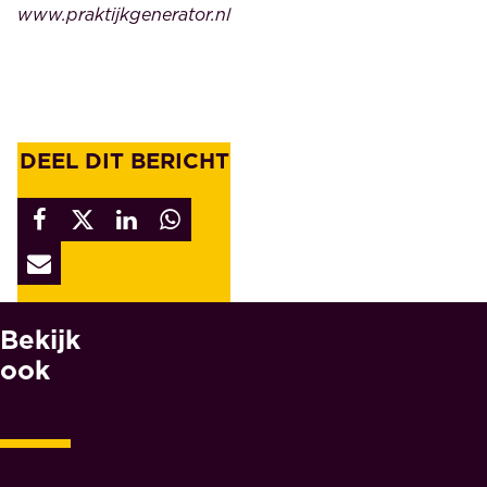
www.praktijkgenerator.nl
DEEL DIT BERICHT
Bekijk
W
A
ook
A
R
O
M