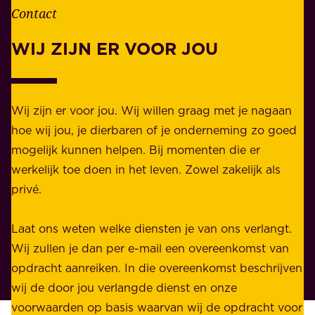
n
Contact
e
.
l
WIJ ZIJN ER VOOR JOU
Z
i
a
j
k
k
e
Wij zijn er voor jou. Wij willen graag met je nagaan
h
l
hoe wij jou, je dierbaren of je onderneming zo goed
e
i
mogelijk kunnen helpen. Bij momenten die er
i
j
werkelijk toe doen in het leven. Zowel zakelijk als
d
k
privé.
d
e
i
n
Laat ons weten welke diensten je van ons verlangt.
e
p
Wij zullen je dan per e-mail een overeenkomst van
w
r
opdracht aanreiken. In die overeenkomst beschrijven
i
i
wij de door jou verlangde dienst en onze
j
v
voorwaarden op basis waarvan wij de opdracht voor
d