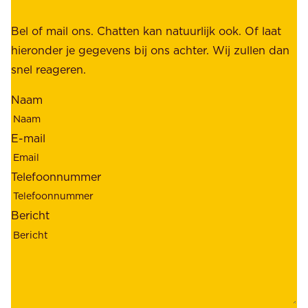
,
k
b
Bel of mail ons. Chatten kan natuurlijk ook. Of laat
e
e
hieronder je gegevens bij ons achter. Wij zullen dan
h
t
snel reageren.
o
r
l
Naam
o
d
u
e
E-mail
w
r
b
s
Telefoonnummer
a
;
a
o
Bericht
r
n
h
z
e
e
i
k
d
l