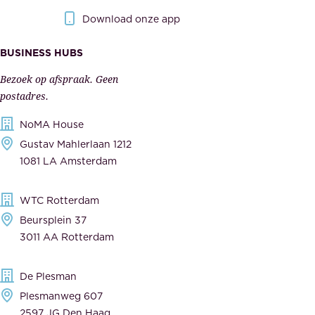
r
r
Download onze app
i
k
s
BUSINESS HUBS
e
p
r
Bezoek op afspraak. Geen
e
s
postadres.
l
,
NoMA House
i
l
Gustav Mahlerlaan 1212
j
e
1081 LA Amsterdam
k
v
,
e
WTC Rotterdam
t
r
Beursplein 37
o
a
3011 AA Rotterdam
e
n
g
c
De Plesman
e
i
Plesmanweg 607
w
e
2597 JG Den Haag