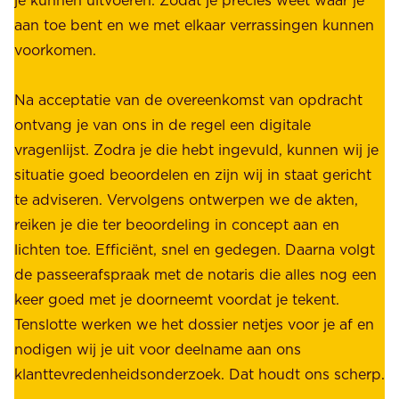
r
.
aan toe bent en we met elkaar verrassingen kunnen
a
voorkomen.
g
W
e
i
Na acceptatie van de overeenkomst van opdracht
n
j
ontvang je van ons in de regel een digitale
v
b
vragenlijst. Zodra je die hebt ingevuld, kunnen wij je
o
i
situatie goed beoordelen en zijn wij in staat gericht
o
e
te adviseren. Vervolgens ontwerpen we de akten,
r
d
reiken je die ter beoordeling in concept aan en
o
e
lichten toe. Efficiënt, snel en gedegen. Daarna volgt
n
n
de passeerafspraak met de notaris die alles nog een
z
r
keer goed met je doorneemt voordat je tekent.
e
u
Tenslotte werken we het dossier netjes voor je af en
s
s
nodigen wij je uit voor deelname aan ons
t
t
klanttevredenheidsonderzoek. Dat houdt ons scherp.
a
,