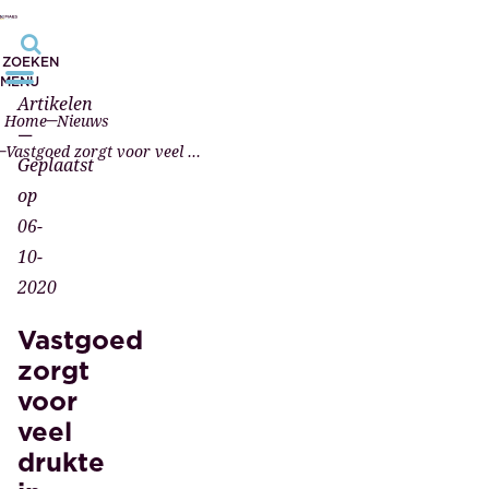
ZOEKEN
MENU
Artikelen
Home
Nieuws
—
Vastgoed zorgt voor veel drukte in het notariaat
Geplaatst
op
06-
10-
2020
Vastgoed
zorgt
voor
veel
drukte