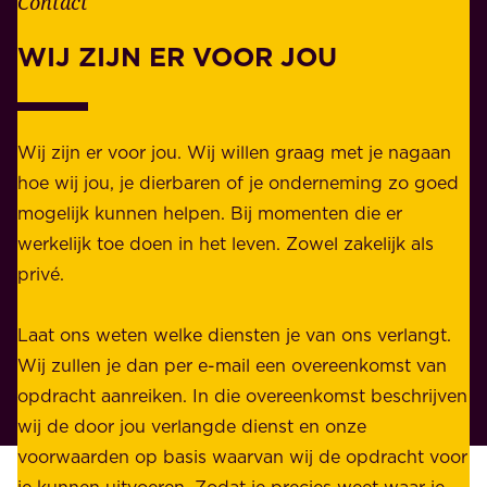
Contact
e
.
l
WIJ ZIJN ER VOOR JOU
Z
i
a
j
k
k
e
Wij zijn er voor jou. Wij willen graag met je nagaan
h
l
hoe wij jou, je dierbaren of je onderneming zo goed
e
i
mogelijk kunnen helpen. Bij momenten die er
i
j
werkelijk toe doen in het leven. Zowel zakelijk als
d
k
privé.
d
e
i
n
Laat ons weten welke diensten je van ons verlangt.
e
p
Wij zullen je dan per e-mail een overeenkomst van
w
r
opdracht aanreiken. In die overeenkomst beschrijven
i
i
wij de door jou verlangde dienst en onze
j
v
voorwaarden op basis waarvan wij de opdracht voor
d
é
je kunnen uitvoeren. Zodat je precies weet waar je