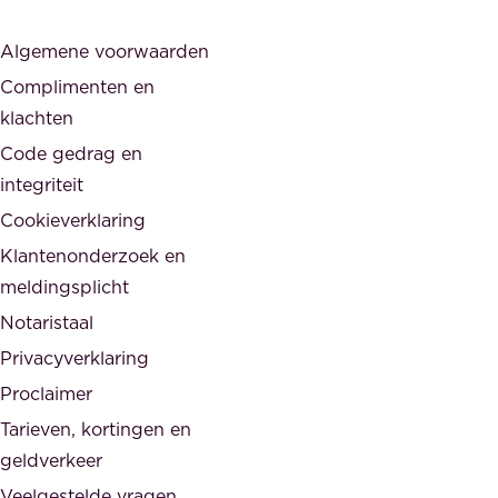
r
j
s
Algemene voorwaarden
d
,
Complimenten en
e
d
klachten
n
e
i
Code gedrag en
o
n
integriteit
v
t
Cookieverklaring
e
e
r
Klantenonderzoek en
g
h
meldingsplicht
e
e
Notaristaal
r
i
Privacyverklaring
.
d
Proclaimer
e
Tarieven, kortingen en
n
geldverkeer
Veelgestelde vragen