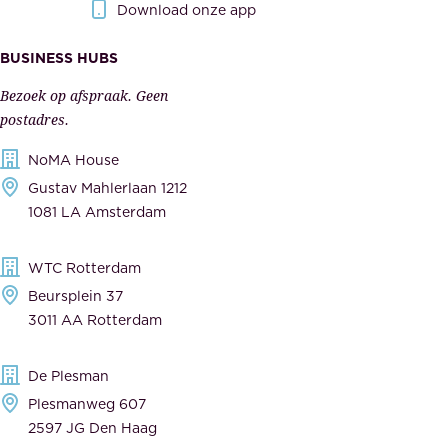
r
Download onze app
i
k
s
BUSINESS HUBS
e
p
r
Bezoek op afspraak. Geen
e
s
postadres.
l
,
NoMA House
i
l
Gustav Mahlerlaan 1212
j
e
1081 LA Amsterdam
k
v
,
e
WTC Rotterdam
t
r
Beursplein 37
o
a
3011 AA Rotterdam
e
n
g
c
De Plesman
e
i
Plesmanweg 607
w
e
2597 JG Den Haag
i