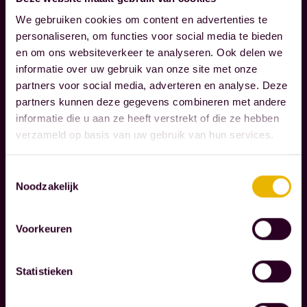
e
We gebruiken cookies om content en advertenties te
g
personaliseren, om functies voor social media te bieden
Lees verder
en om ons websiteverkeer te analyseren. Ook delen we
e
informatie over uw gebruik van onze site met onze
l
partners voor social media, adverteren en analyse. Deze
M
e
partners kunnen deze gegevens combineren met andere
A
i
informatie die u aan ze heeft verstrekt of die ze hebben
A
d
verzameld op basis van uw gebruik van hun services.
T
e
S
n
Toestemmingsselectie
C
Noodzakelijk
o
H
A
n
P
z
Voorkeuren
P
e
E
k
Statistieken
L
l
I
a