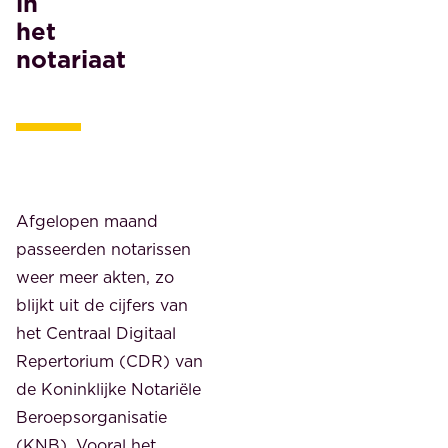
in
het
notariaat
Afgelopen maand
passeerden notarissen
weer meer akten, zo
blijkt uit de cijfers van
het Centraal Digitaal
Repertorium (CDR) van
de Koninklijke Notariële
Beroepsorganisatie
(KNB). Vooral het