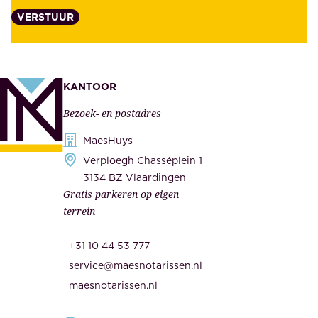
a
VERSTUUR
n
n
z
t
e
e
k
n
KANTOOR
e
,
Bezoek- en postadres
r
o
h
MaesHuys
n
e
Verploegh Chasséplein 1
z
i
3134 BZ Vlaardingen
e
Gratis parkeren op eigen
d
m
terrein
.
e
O
d
+31 10 44 53 777
n
e
service@maesnotarissen.nl
b
w
maesnotarissen.nl
e
e
r