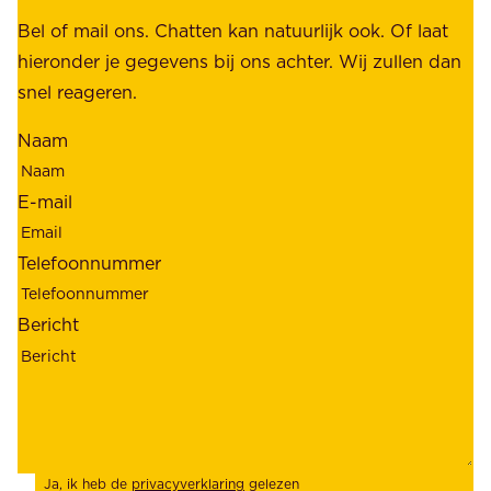
k
b
Bel of mail ons. Chatten kan natuurlijk ook. Of laat
e
e
hieronder je gegevens bij ons achter. Wij zullen dan
h
t
snel reageren.
o
r
l
Naam
o
d
u
e
E-mail
w
r
b
s
Telefoonnummer
a
;
a
o
Bericht
r
n
h
z
e
e
i
k
d
l
Ja, ik heb de
privacyverklaring
gelezen
e