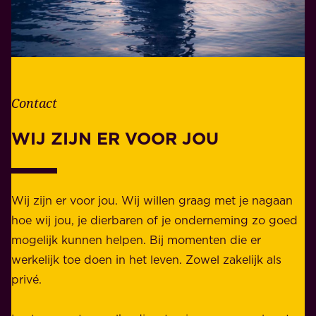
t
w
l
o
e
o
v
r
e
d
n
Contact
e
.
l
WIJ ZIJN ER VOOR JOU
Z
i
a
j
k
k
e
Wij zijn er voor jou. Wij willen graag met je nagaan
h
l
hoe wij jou, je dierbaren of je onderneming zo goed
e
i
mogelijk kunnen helpen. Bij momenten die er
i
j
werkelijk toe doen in het leven. Zowel zakelijk als
d
k
privé.
d
e
i