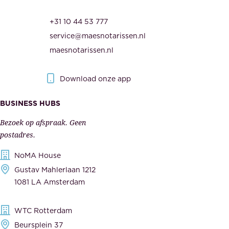
.
e
O
d
+31 10 44 53 777
n
e
service@maesnotarissen.nl
b
w
maesnotarissen.nl
e
e
r
r
Download onze app
i
k
s
BUSINESS HUBS
e
p
r
Bezoek op afspraak. Geen
e
s
postadres.
l
,
NoMA House
i
l
Gustav Mahlerlaan 1212
j
e
1081 LA Amsterdam
k
v
,
e
WTC Rotterdam
t
r
Beursplein 37