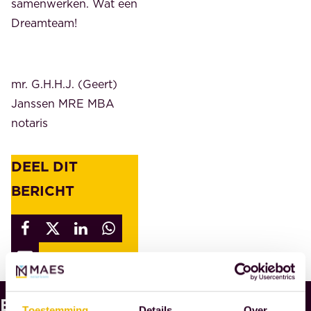
samenwerken. Wat een
Dreamteam!
mr. G.H.H.J. (Geert)
Janssen MRE MBA
notaris
DEEL DIT
BERICHT
Bekijk
W
Toestemming
Details
Over