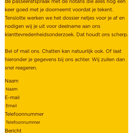
n
de passeerafspraak met de notaris die alles nog een
z
r
keer goed met je doorneemt voordat je tekent.
e
u
Tenslotte werken we het dossier netjes voor je af en
s
s
nodigen wij je uit voor deelname aan ons
t
t
klanttevredenheidsonderzoek. Dat houdt ons scherp.
a
,
k
b
Bel of mail ons. Chatten kan natuurlijk ook. Of laat
e
e
hieronder je gegevens bij ons achter. Wij zullen dan
h
t
snel reageren.
o
r
l
Naam
o
d
u
e
E-mail
w
r
b
s
Telefoonnummer
a
;
a
o
Bericht