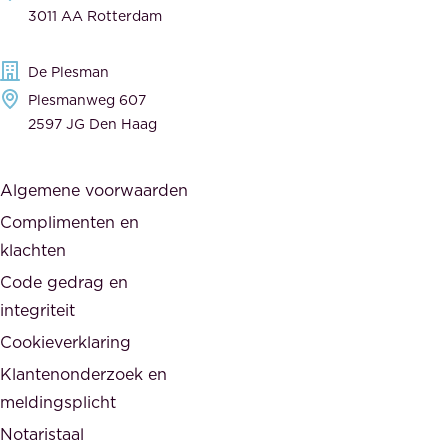
o
a
3011 AA Rotterdam
e
n
g
c
De Plesman
e
i
Plesmanweg 607
w
e
2597 JG Den Haag
i
r
j
s
Algemene voorwaarden
d
,
Complimenten en
e
d
klachten
n
e
i
Code gedrag en
o
n
integriteit
v
t
Cookieverklaring
e
e
r
Klantenonderzoek en
g
h
meldingsplicht
e
e
Notaristaal