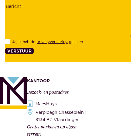
r
n
h
z
e
e
i
k
d
l
Ja, ik heb de
privacyverklaring
gelezen
e
a
VERSTUUR
n
n
z
t
e
e
k
n
KANTOOR
e
,
Bezoek- en postadres
r
o
h
MaesHuys
n
e
Verploegh Chasséplein 1
z
i
3134 BZ Vlaardingen
e
Gratis parkeren op eigen
d
m
terrein