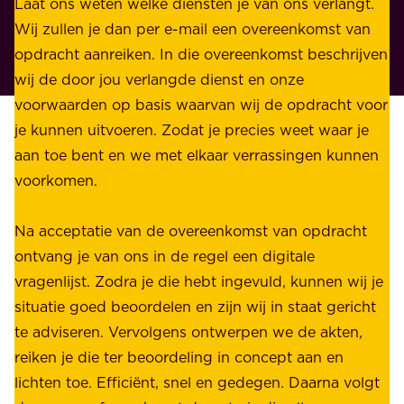
n
Laat ons weten welke diensten je van ons verlangt.
e
p
Wij zullen je dan per e-mail een overeenkomst van
w
r
opdracht aanreiken. In die overeenkomst beschrijven
i
i
wij de door jou verlangde dienst en onze
j
v
voorwaarden op basis waarvan wij de opdracht voor
d
é
je kunnen uitvoeren. Zodat je precies weet waar je
r
.
aan toe bent en we met elkaar verrassingen kunnen
a
voorkomen.
g
W
e
i
Na acceptatie van de overeenkomst van opdracht
n
j
ontvang je van ons in de regel een digitale
v
b
vragenlijst. Zodra je die hebt ingevuld, kunnen wij je
o
i
situatie goed beoordelen en zijn wij in staat gericht
o
e
te adviseren. Vervolgens ontwerpen we de akten,
r
d
reiken je die ter beoordeling in concept aan en
o
e
lichten toe. Efficiënt, snel en gedegen. Daarna volgt
n