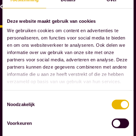
A
ook
A
R
Deze website maakt gebruik van cookies
O
We gebruiken cookies om content en advertenties te
M
personaliseren, om functies voor social media te bieden
M
en om ons websiteverkeer te analyseren. Ook delen we
A
informatie over uw gebruik van onze site met onze
E
partners voor social media, adverteren en analyse. Deze
S
partners kunnen deze gegevens combineren met andere
N
informatie die u aan ze heeft verstrekt of die ze hebben
O
verzameld op basis van uw gebruik van hun services.
T
A
R
Toestemmingsselectie
Noodzakelijk
I
S
S
Voorkeuren
E
N