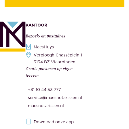
z
t
e
e
k
n
KANTOOR
e
,
Bezoek- en postadres
r
o
h
MaesHuys
n
e
Verploegh Chasséplein 1
z
i
3134 BZ Vlaardingen
e
Gratis parkeren op eigen
d
m
terrein
.
e
O
d
+31 10 44 53 777
n
e
service@maesnotarissen.nl
b
w
maesnotarissen.nl
e
e
r
r
Download onze app
i
k