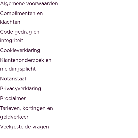
Algemene voorwaarden
d
,
Complimenten en
e
d
klachten
n
e
i
Code gedrag en
o
n
integriteit
v
t
Cookieverklaring
e
e
r
Klantenonderzoek en
g
h
meldingsplicht
e
e
Notaristaal
r
i
Privacyverklaring
.
d
Proclaimer
e
Tarieven, kortingen en
n
geldverkeer
Veelgestelde vragen
d
e