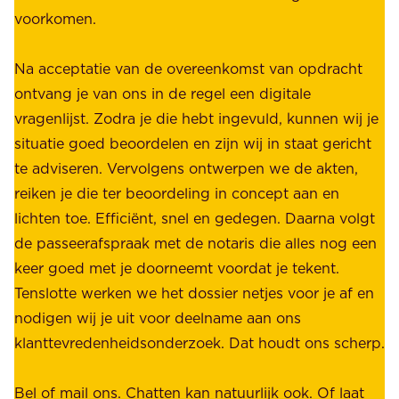
voorkomen.
g
W
e
i
Na acceptatie van de overeenkomst van opdracht
n
j
ontvang je van ons in de regel een digitale
v
b
vragenlijst. Zodra je die hebt ingevuld, kunnen wij je
o
i
situatie goed beoordelen en zijn wij in staat gericht
o
e
te adviseren. Vervolgens ontwerpen we de akten,
r
d
reiken je die ter beoordeling in concept aan en
o
e
lichten toe. Efficiënt, snel en gedegen. Daarna volgt
n
n
de passeerafspraak met de notaris die alles nog een
z
r
keer goed met je doorneemt voordat je tekent.
e
u
Tenslotte werken we het dossier netjes voor je af en
s
s
nodigen wij je uit voor deelname aan ons
t
t
klanttevredenheidsonderzoek. Dat houdt ons scherp.
a
,
k
b
Bel of mail ons. Chatten kan natuurlijk ook. Of laat
e