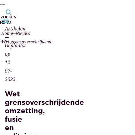
ZOEKEN
MENU
Artikelen
Home
Nieuws
—
Wet grensoverschrijdende omzetting, fusie en splitsing 1 september in werking
Geplaatst
op
12-
07-
2023
Wet
grensoverschrijdende
omzetting,
fusie
en