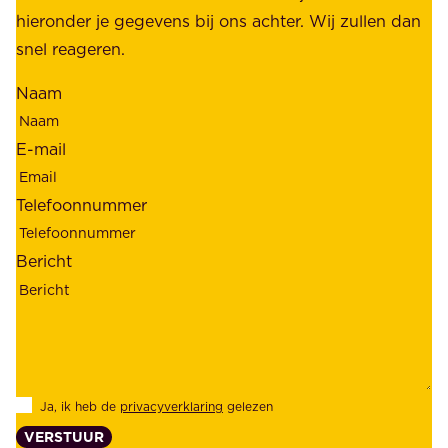
e
hieronder je gegevens bij ons achter. Wij zullen dan
h
t
snel reageren.
o
r
l
Naam
o
d
u
e
E-mail
w
r
b
s
Telefoonnummer
a
;
a
o
Bericht
r
n
h
z
e
e
i
k
d
l
Ja, ik heb de
privacyverklaring
gelezen
e
a
VERSTUUR
n
n