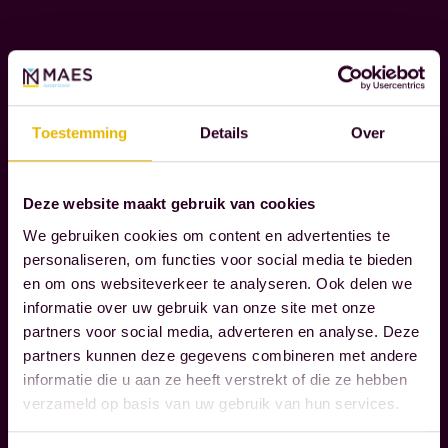
g
Lees verder
e
l
M
e
A
i
Toestemming
Details
Over
A
d
T
e
S
Deze website maakt gebruik van cookies
n
C
We gebruiken cookies om content en advertenties te
o
H
personaliseren, om functies voor social media te bieden
A
n
en om ons websiteverkeer te analyseren. Ook delen we
P
z
informatie over uw gebruik van onze site met onze
P
e
partners voor social media, adverteren en analyse. Deze
E
k
partners kunnen deze gegevens combineren met andere
L
informatie die u aan ze heeft verstrekt of die ze hebben
l
I
verzameld op basis van uw gebruik van hun services.
a
J
K
n