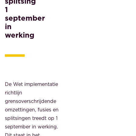
splitsing
1
september
in
werking
De Wet implementatie
richtlijn
grensoverschrijdende
omzettingen, fusies en
splitsingen treedt op 1
september in werking.
Dit staat in het