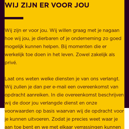
WIJ ZIJN ER VOOR JOU
Z
i
a
j
k
k
e
Wij zijn er voor jou. Wij willen graag met je nagaan
h
l
hoe wij jou, je dierbaren of je onderneming zo goed
e
i
mogelijk kunnen helpen. Bij momenten die er
i
j
werkelijk toe doen in het leven. Zowel zakelijk als
d
k
privé.
d
e
i
n
Laat ons weten welke diensten je van ons verlangt.
e
p
Wij zullen je dan per e-mail een overeenkomst van
w
r
opdracht aanreiken. In die overeenkomst beschrijven
i
i
wij de door jou verlangde dienst en onze
j
v
voorwaarden op basis waarvan wij de opdracht voor
d
é
je kunnen uitvoeren. Zodat je precies weet waar je
r
.
aan toe bent en we met elkaar verrassingen kunnen
a