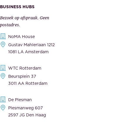
s
BUSINESS HUBS
e
p
r
Bezoek op afspraak. Geen
e
s
postadres.
l
,
NoMA House
i
l
Gustav Mahlerlaan 1212
j
e
1081 LA Amsterdam
k
v
,
e
WTC Rotterdam
t
r
Beursplein 37
o
a
3011 AA Rotterdam
e
n
g
c
De Plesman
e
i
Plesmanweg 607
w
e
2597 JG Den Haag
i
r
j
s